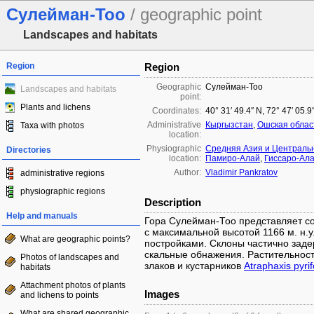
Сулейман-Тоо
/ geographic point
Landscapes and habitats
Region
Region
Geographic
Сулейман-Тоо
Landscapes and habitats
point:
Plants and lichens
Coordinates:
40° 31′ 49.4″ N, 72° 47′ 05.9
Administrative
Кыргызстан
,
Ошская облас
Taxa with photos
location:
Physiographic
Средняя Азия и Централь
Directories
location:
Памиро-Алай
,
Гиссаро-Ал
Author:
Vladimir Pankratov
administrative regions
physiographic regions
Description
Help and manuals
Гора Сулейман-Тоо представляет со
с максимальной высотой 1166 м. н.у
What are geographic points?
постройками. Склоны частично зад
скальные обнажения. Растительност
Photos of landscapes and
злаков и кустарников
Atraphaxis pyrif
habitats
Attachment photos of plants
Images
and lichens to points
What are shared geographic