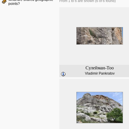
From 1 to 6 are shown (6 of 6 found)
points?
Сулейман-Тоо
Vladimir Pankratov