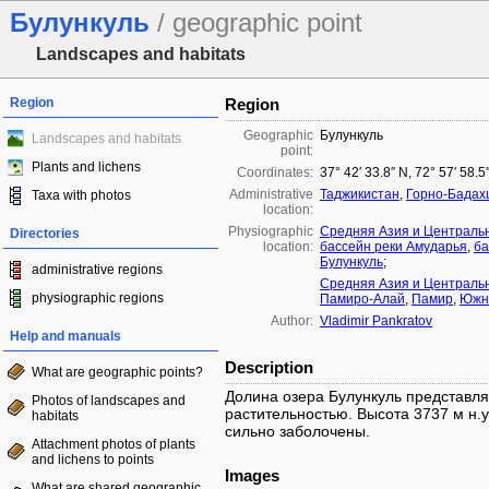
Булункуль
/ geographic point
Landscapes and habitats
Region
Region
Geographic
Булункуль
Landscapes and habitats
point:
Plants and lichens
Coordinates:
37° 42′ 33.8″ N, 72° 57′ 58.5
Administrative
Таджикистан
,
Горно-Бадах
Taxa with photos
location:
Physiographic
Средняя Азия и Централь
Directories
location:
бассейн реки Амударья
,
ба
Булункуль
;
administrative regions
Средняя Азия и Централь
physiographic regions
Памиро-Алай
,
Памир
,
Южно
Author:
Vladimir Pankratov
Help and manuals
Description
What are geographic points?
Долина озера Булункуль представл
Photos of landscapes and
растительностью. Высота 3737 м н.у.
habitats
сильно заболочены.
Attachment photos of plants
and lichens to points
Images
What are shared geographic