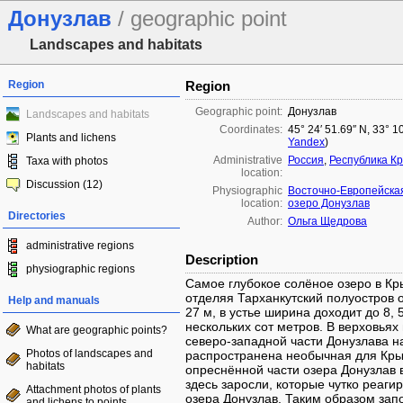
Донузлав
/ geographic point
Landscapes and habitats
Region
Region
Geographic point:
Донузлав
Landscapes and habitats
Coordinates:
45° 24′ 51.69″ N, 33° 1
Plants and lichens
Yandex
)
Administrative
Россия
,
Республика К
Taxa with photos
location:
Discussion (12)
Physiographic
Восточно-Европейска
location:
озеро Донузлав
Directories
Author:
Ольга Щедрова
administrative regions
Description
physiographic regions
Самое глубокое солёное озеро в Кры
отделяя Тарханкутский полуостров 
Help and manuals
27 м, в устье ширина доходит до 8, 
нескольких сот метров. В верховьях в
What are geographic points?
северо-западной части Донузлава н
Photos of landscapes and
распространена необычная для Кры
habitats
опреснённой части озера Донузлав в
здесь заросли, которые чутко реаги
Attachment photos of plants
озера Донузлав. Таким образом зап
and lichens to points