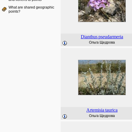
What are shared geographic
points?
Dianthus
pseudarmeria
Ольга Щедрова
Artemisia
taurica
Ольга Щедрова