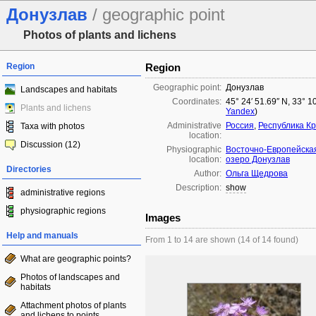
Донузлав
/ geographic point
Photos of plants and lichens
Region
Region
Geographic point:
Донузлав
Landscapes and habitats
Coordinates:
45° 24′ 51.69″ N, 33° 1
Plants and lichens
Yandex
)
Administrative
Россия
,
Республика К
Taxa with photos
location:
Discussion (12)
Physiographic
Восточно-Европейска
location:
озеро Донузлав
Directories
Author:
Ольга Щедрова
Description:
show
administrative regions
physiographic regions
Images
Help and manuals
From 1 to 14 are shown (14 of 14 found)
What are geographic points?
Photos of landscapes and
habitats
Attachment photos of plants
and lichens to points