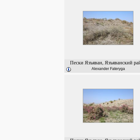
Пески Язъяван, Язъяванский ра
Alexander Fateryga