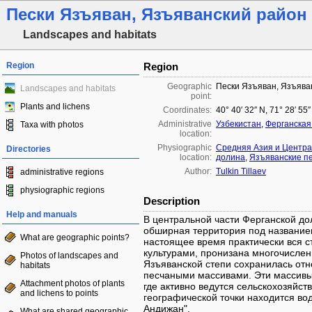
Пески Язъяван, Язъяванский район
Landscapes and habitats
Region
Region
Geographic
Пески Язъяван, Язъява
Landscapes and habitats
point:
Plants and lichens
Coordinates:
40° 40′ 32″ N, 71° 28′ 55
Administrative
Узбекистан
,
Ферганская
Taxa with photos
location:
Physiographic
Средняя Азия и Центра
Directories
location:
долина
,
Язъяванские п
Author:
Tulkin Tillaev
administrative regions
physiographic regions
Description
Help and manuals
В центральной части Ферганской до
обширная территория под названием
What are geographic points?
настоящее время практически вся с
культурами, пронизана многочислен
Photos of landscapes and
Язъяванской степи сохранилась отн
habitats
песчаными массивами. Эти массивы
Attachment photos of plants
где активно ведутся сельскохозяйств
and lichens to points
географической точки находится во
Андижан".
What are shared geographic