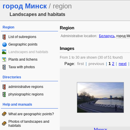
город Минск
/ region
Landscapes and habitats
Region
Region
Administrative location:
Беларусь
,
город М
List of subregions
Geographic points
Images
Landscapes and habitats
From 1 to 30 are shown (30 of 51 found)
Plants and lichens
Page:
first
|
previous
|
1
2
|
next
|
Taxa with photos
Directories
administrative regions
physiographic regions
Help and manuals
What are geographic points?
Photos of landscapes and
habitats
Минск