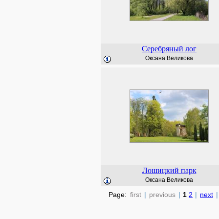
Серебряный лог
Оксана Великова
Лошицкий парк
Оксана Великова
Page:
first
|
previous
|
1
2
|
next
|