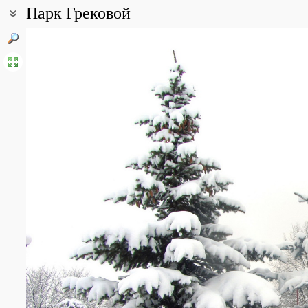
Парк Грековой
Coordinates:
53° 50′ 59″ N, 27° 36′ 50″ E (view at maps of
Google
,
OpenStreetMa
Point description:
Парк имени Надежды Грековой расположен на берегу Чижовског
Свислочь. Старожилы растительного мира - ивы на берегу, а та
существовавшей в прошлом деревни Малявки. В настоящее вр
декоративные деревья и кустарники.
All photos
(8)
Photos of plants & lichens
(91)