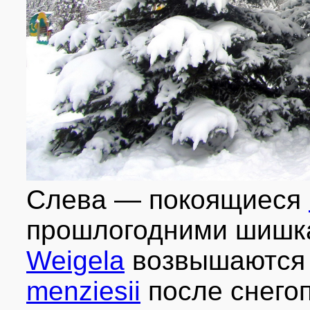
Слева — покоящиеся
прошлогодними шишка
Weigela
возвышаются 
menziesii
после снегоп