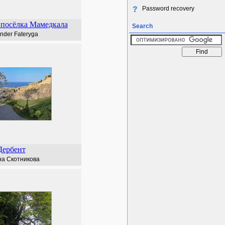
Password recovery
 посёлка Мамедкала
Search
nder Fateryga
Дербент
а Скотникова