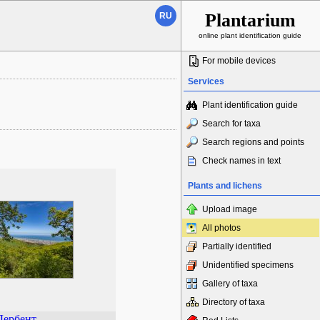
Plantarium
RU
online plant identification guide
For mobile devices
Services
Plant identification guide
Search for taxa
Search regions and points
Check names in text
Plants and lichens
Upload image
All photos
Partially identified
Unidentified specimens
Gallery of taxa
Directory of taxa
Дербент