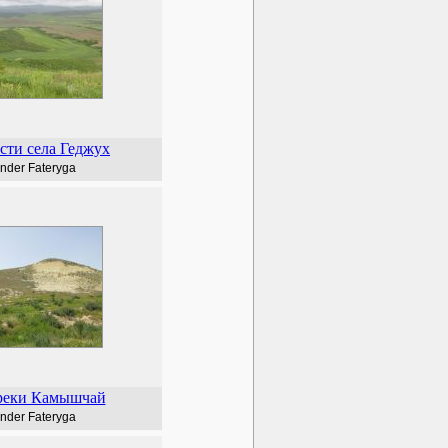
сти села Геджух
nder Fateryga
реки Камышчай
nder Fateryga