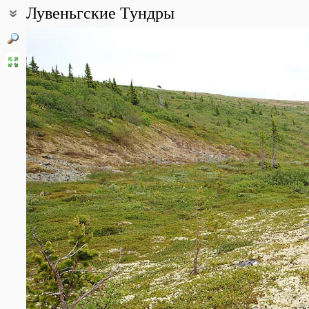
Лувеньгские Тундры
Coordinates:
67° 09′ 04.83″ N, 32° 40′ 53.02″ E (view at maps of
Google
,
OpenStr
Point description:
Лувеньгские Тундры представляют собой небольшой горный мас
севернее с. Лувеньга. Самая высокая из 5 вершин Лувеньгских 
подножия распространены сосняки, болота различных типов, ре
мелколиственных пород. Крутые склоны гор в нижней части пок
склону ель становится более редкой, присутствие берёзы возр
берёзового криволесья, где искривлённые стволы деревьев вме
серьёзную преграду передвижению. Далее вверх по склону берё
границе местами развита лесотундра с куртинами берёз и от
флаговыми, кронами. Вершины гор покрыты каменистой тундрой
антропогенного происхождения).
All photos
(28)
Photos of plants & lichens
(59)