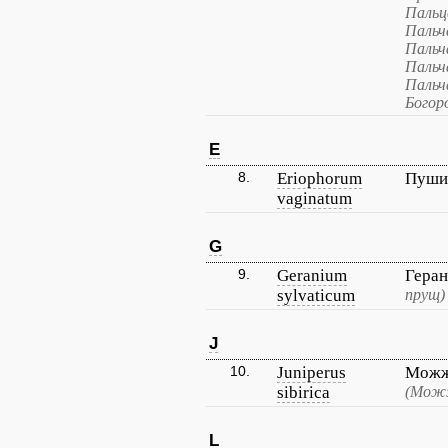
Пальц
Пальч
Пальч
Пальч
Пальч
Богор
E
8.
Eriophorum
Пуши
vaginatum
G
9.
Geranium
Геран
sylvaticum
прущ)
J
10.
Juniperus
Можж
sibirica
(Можж
L