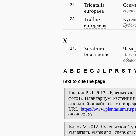
22.
Trientalis
Седм
europaea
европ
23.
Trollius
Купал
europaeus
Бубен
V
24.
Veratrum
Чеме
lobelianum
Чемер
обыкн
A
B
D
E
G
J
L
P
R
S
T
Text to cite the page
Иванов В.Д. 2012. Лувеньгские 
фото] // Плантариум. Растения 
открытый онлайн атлас и опред
URL:
https://www.plantarium.ru/pa
08.08.2026).
Ivanov V. 2012. Лувеньгские Тундр
Plantarium. Plants and lichens of R