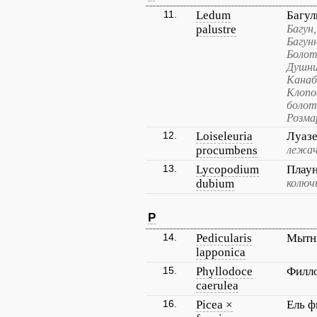
11.
Ledum
Багул
palustre
Багун
Багунн
Болот
Душни
Канаб
Клопо
болот
Розма
12.
Loiseleuria
Луазе
procumbens
лежач
13.
Lycopodium
Плау
dubium
колюч
P
14.
Pedicularis
Мытн
lapponica
15.
Phyllodoce
Филло
caerulea
16.
Picea ×
Ель ф