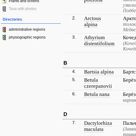
Plants and lichens
узкол
Taxa with photos
Подбе
2.
Arctous
Аркто
Directories
alpina
толок
Медве
administrative regions
3.
Athyrium
Кочед
physiographic regions
distentifolium
(Коче
Кочед
B
4.
Bartsia alpina
Бартс
5.
Betula
Берёз
czerepanovii
6.
Betula nana
Берёз
карли
D
7.
Dactylorhiza
Пальч
maculata
(Завяз
трава