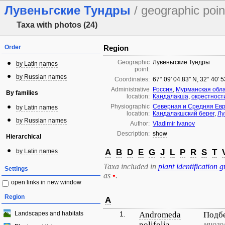
Лувеньгские Тундры
/ geographic poin
Taxa with photos (24)
Order
Region
Geographic
Лувеньгские Тундры
by Latin names
point:
by Russian names
Coordinates:
67° 09′ 04.83″ N, 32° 40′ 
Administrative
Россия
,
Мурманская обл
By families
location:
Кандалакша
,
окрестност
Physiographic
Северная и Средняя Ев
by Latin names
location:
Кандалакшский берег
,
Лу
by Russian names
Author:
Vladimir Ivanov
Description:
show
Hierarchical
by Latin names
A
B
D
E
G
J
L
P
R
S
T
Taxa included in
plant identification g
Settings
as
•
.
open links in new window
Region
A
Landscapes and habitats
1.
Andromeda
Подб
polifolia
много