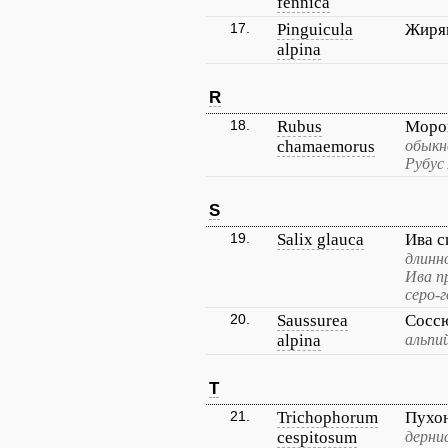
fennica
17.
Pinguicula
Жирян
alpina
R
18.
Rubus
Моро
chamaemorus
обыкн
Рубус
S
19.
Salix glauca
Ива с
длинн
Ива п
серо-г
20.
Saussurea
Сосс
alpina
альпи
T
21.
Trichophorum
Пухо
cespitosum
дерни