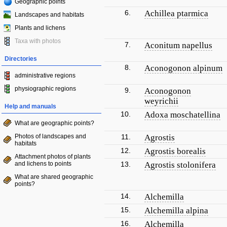
Geographic points
6.
Achillea ptarmica
Landscapes and habitats
Plants and lichens
Taxa with photos
7.
Aconitum napellus
Directories
8.
Aconogonon alpinum
administrative regions
physiographic regions
9.
Aconogonon
weyrichii
Help and manuals
10.
Adoxa moschatellina
What are geographic points?
Photos of landscapes and
11.
Agrostis
habitats
12.
Agrostis borealis
Attachment photos of plants
and lichens to points
13.
Agrostis stolonifera
What are shared geographic
points?
14.
Alchemilla
15.
Alchemilla alpina
16.
Alchemilla