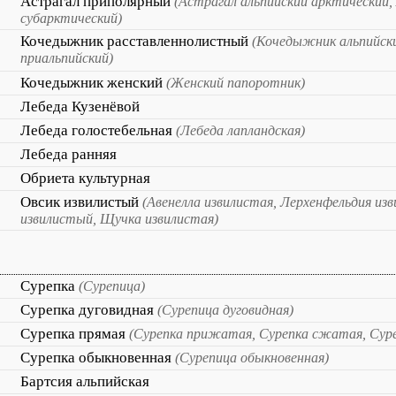
Астрагал приполярный
(Астрагал альпийский арктический,
субарктический)
Кочедыжник расставленнолистный
(Кочедыжник альпийск
приальпийский)
Кочедыжник женский
(Женский папоротник)
Лебеда Кузенёвой
Лебеда голостебельная
(Лебеда лапландская)
Лебеда ранняя
Обриета культурная
Овсик извилистый
(Авенелла извилистая, Лерхенфельдия изв
извилистый, Щучка извилистая)
Сурепка
(Сурепица)
Сурепка дуговидная
(Сурепица дуговидная)
Сурепка прямая
(Сурепка прижатая, Сурепка сжатая, Сур
Сурепка обыкновенная
(Сурепица обыкновенная)
Бартсия альпийская