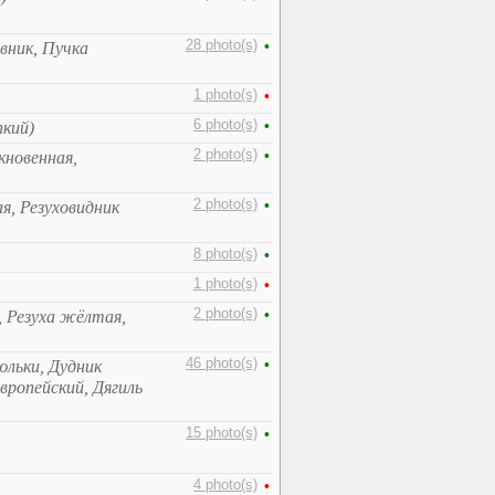
28 photo(s)
•
вник, Пучка
1 photo(s)
•
6 photo(s)
•
пкий)
2 photo(s)
•
кновенная,
2 photo(s)
•
я, Резуховидник
8 photo(s)
•
1 photo(s)
•
2 photo(s)
•
, Резуха жёлтая,
46 photo(s)
•
юльки, Дудник
вропейский, Дягиль
15 photo(s)
•
4 photo(s)
•