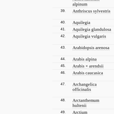
alpinum
39.
Anthriscus sylvestris
40.
Aquilegia
41.
Aquilegia glandulosa
42.
Aquilegia vulgaris
43.
Arabidopsis arenosa
44.
Arabis alpina
45.
Arabis × arendsii
46.
Arabis caucasica
47.
Archangelica
officinalis
48.
Arctanthemum
hultenii
49.
Arctium