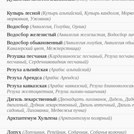
Купырь лесной
(Купырь альпийский, Купырь кандолля, Морко
морковная, Ужовник)
Водосбор
(Аквилегия, Голубки, Орлик)
Водосбор железистый
(Аквилегия железистая, Водосбор ли
Водосбор обыкновенный
(Аквилегия голубая, Аквилегия обы
Кавалерский цвет, Межперстница)
Резушка песчаная
(Кардаминопсис песчаный, Резуха песчана
песчаный, Сердечниковидник песчаный)
Резуха альпийская
(Арабис альпийский)
Резуха Арендса
(Арабис Арендса)
Резуха кавказская
(Арабис кавказский, Резуха длинноволосая
Резуха желтоцветная, Резуха лилово-чашечная)
Дягиль лекарственный
(Двенадцать лихоманок, Дидель, Дид
дягилевый, Дудник лекарственный, Дягиль аптечный, Дягиль е
садовый, Лихоманка, Медвежья пучка)
Арктантемум Хультена
(Арктантемум полярный)
Лопух
(Лопушник, Репейник, Собачник, Собачья колючка)