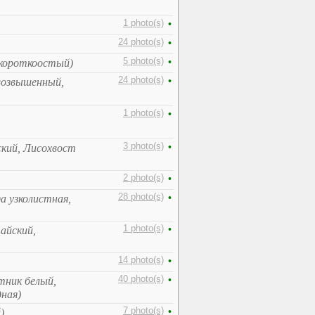
1 photo(s)
•
24 photo(s)
•
5 photo(s)
•
 короткоостый)
24 photo(s)
•
возвышенный,
1 photo(s)
•
3 photo(s)
•
ский, Лисохвост
2 photo(s)
•
28 photo(s)
•
а узколистная,
1 photo(s)
•
айский,
14 photo(s)
•
40 photo(s)
•
тник белый,
дная)
7 photo(s)
•
)