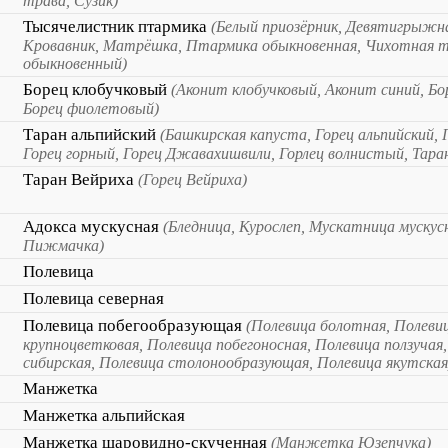
трава, Сузик)
Тысячелистник птармика
(Белый приозёрник, Девятигрыжн
Кровавник, Матрёшка, Птармика обыкновенная, Чихотная т
обыкновенный)
Борец клобучковый
(Аконит клобучковый, Аконит синий, Б
Борец фиолетовый)
Таран альпийский
(Башкирская капуста, Горец альпийский, 
Горец горный, Горец Джавахишвили, Горлец волнистый, Тар
Таран Вейриха
(Горец Вейриха)
Адокса мускусная
(Бледница, Курослеп, Мускатница мускус
Пижмачка)
Полевица
Полевица северная
Полевица побегообразующая
(Полевица болотная, Полеви
крупноцветковая, Полевица побегоносная, Полевица ползучая
сибирская, Полевица столонообразующая, Полевица якутская
Манжетка
Манжетка альпийская
Манжетка шаровидно-скученная
(Манжетка Юзепчука)