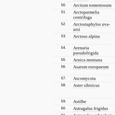
50.
Arctium tomentosum
51.
Arctoparmelia
centrifuga
52.
Arctostaphylos uva-
ursi
53.
Arctous alpina
54.
Arenaria
pseudofrigida
55.
Arnica montana
56.
Asarum europaeum
57.
Ascomycota
58.
Aster sibiricus
59.
Astilbe
60.
Astragalus frigidus