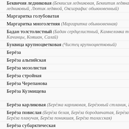
Беквичия ледниковая
(Беквисия ледниковая, Беквития ледян
ледниковый, Лютик ледяной, Оксиграфис обыкновенный)
Маргаритка голубоватая
Маргаритка многолетняя
(Маргаритка обыкновенная)
Бадан толстолистный
(Бадан сердцелистный, Камнеломка 
Качинцы, Кояшан, Салай)
Буквица крупноцветковая
(Чистец крупноцветковый)
Берёза
Берёза альпийская
Берёза мозолистая
Берёза стройная
Берёза Черепанова
Берёза Кузмищева
Берёза карликовая
(Берёзка карликовая, Берёзовый стланик,
Берёза повислая
(Берёза белая, Берёза бородавчатая, Берёз
Берёза плакучая, Берёза поникшая, Берёза таласская)
Берёза субарктическая