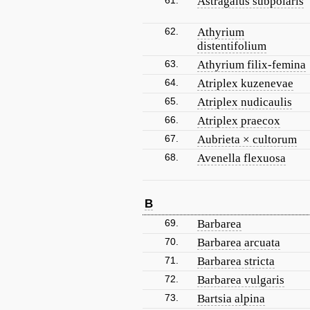
61.
Astragalus subpolaris
62.
Athyrium
distentifolium
63.
Athyrium filix-femina
64.
Atriplex kuzenevae
65.
Atriplex nudicaulis
66.
Atriplex praecox
67.
Aubrieta × cultorum
68.
Avenella flexuosa
B
69.
Barbarea
70.
Barbarea arcuata
71.
Barbarea stricta
72.
Barbarea vulgaris
73.
Bartsia alpina