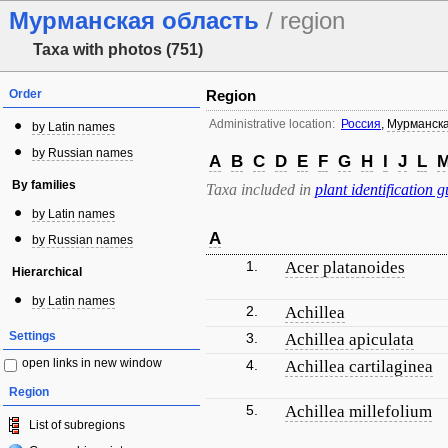
Мурманская область
/ region
Taxa with photos (751)
Order
Region
Administrative location:
Россия
,
Мурманска
by Latin names
by Russian names
A
B
C
D
E
F
G
H
I
J
L
By families
Taxa included in
plant identification g
by Latin names
A
by Russian names
1.
Acer platanoides
Hierarchical
by Latin names
2.
Achillea
Settings
3.
Achillea apiculata
open links in new window
4.
Achillea cartilaginea
Region
5.
Achillea millefolium
List of subregions