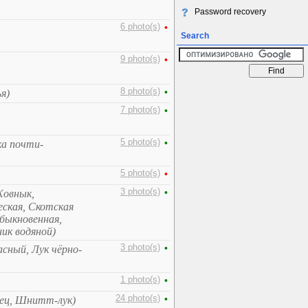
Password recovery
6 photo(s)
•
Search
9 photo(s)
•
8 photo(s)
•
я)
7 photo(s)
•
5 photo(s)
•
а почти-
5 photo(s)
•
3 photo(s)
•
Жовнык,
еская, Скотская
быкновенная,
ик водяной)
3 photo(s)
•
сный, Лук чёрно-
1 photo(s)
•
24 photo(s)
•
анец, Шнитт-лук)