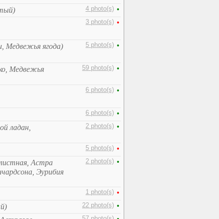
4 photo(s)
•
тый)
3 photo(s)
•
5 photo(s)
•
, Медвежья ягода)
59 photo(s)
•
ко, Медвежья
6 photo(s)
•
6 photo(s)
•
2 photo(s)
•
ой ладан,
5 photo(s)
•
2 photo(s)
•
олистная, Астра
ичардсона, Эурибия
1 photo(s)
•
22 photo(s)
•
й)
57 photo(s)