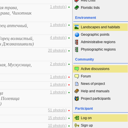
Red Lists
1 photo(s)
•
ая трава,
Floristic lists
рава, Чихотник
Environment
1 photo(s)
•
орец аптечный,
Landscapes and habitats
Geographic points
4 photo(s)
•
Горец волнистый,
Administrative regions
ан Джавахишвили)
Physiographic regions
20 photo(s)
•
Community
2 photo(s)
•
ная, Мускусница,
Active discussions
Forum
1 photo(s)
•
News of project
1 photo(s)
•
Help and manuals
1 photo(s)
•
ца
, Полевица
Project participants
)
Participant
51 photo(s)
•
15 photo(s)
•
Log on
Sign up
10 photo(s)
•