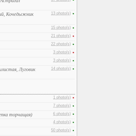
•
 Астрагал
13 photo(s)
•
ий, Кочедыжник
15 photo(s)
•
21 photo(s)
•
22 photo(s)
•
3 photo(s)
•
3 photo(s)
•
14 photo(s)
•
илистая, Луговик
1 photo(s)
•
7 photo(s)
•
6 photo(s)
•
епка торчащая)
4 photo(s)
•
50 photo(s)
•