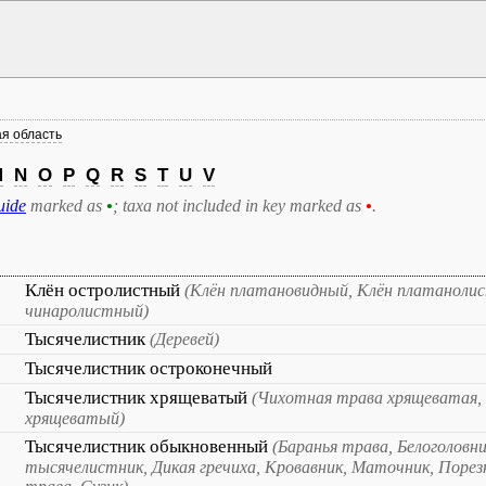
я область
M
N
O
P
Q
R
S
T
U
V
uide
marked as
•
; taxa not included in key marked as
•
.
Клён остролистный
(Клён платановидный, Клён платаноли
чинаролистный)
Тысячелистник
(Деревей)
Тысячелистник остроконечный
Тысячелистник хрящеватый
(Чихотная трава хрящеватая,
хрящеватый)
Тысячелистник обыкновенный
(Баранья трава, Белоголовни
тысячелистник, Дикая гречиха, Кровавник, Маточник, Порез