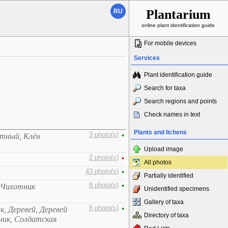
Plantarium
RU
online plant identification guide
For mobile devices
Services
Plant identification guide
Search for taxa
Search regions and points
Check names in text
Plants and lichens
3 photo(s)
•
стный, Клён
Upload image
2 photo(s)
•
All photos
43 photo(s)
•
Partially identified
8 photo(s)
•
 Чихотник
Unidentified specimens
Gallery of taxa
8 photo(s)
•
к, Деревей, Деревей
Directory of taxa
ник, Солдатская