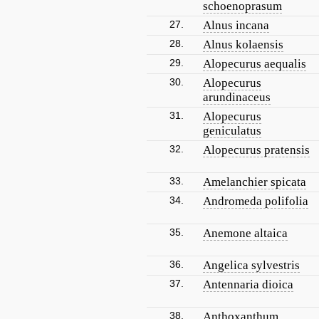
schoenoprasum
27.
Alnus incana
28.
Alnus kolaensis
29.
Alopecurus aequalis
30.
Alopecurus
arundinaceus
31.
Alopecurus
geniculatus
32.
Alopecurus pratensis
33.
Amelanchier spicata
34.
Andromeda polifolia
35.
Anemone altaica
36.
Angelica sylvestris
37.
Antennaria dioica
38.
Anthoxanthum