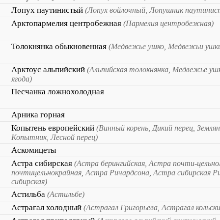
Лопух паутинистый
(Лопух войлочный, Лопушник паутинис
Арктопармелия центробежная
(Пармелия центробежная)
Толокнянка обыкновенная
(Медвежье ушко, Медвежьи ушки
Арктоус альпийский
(Альпийская толокнянка, Медвежье уш
ягода)
Песчанка ложнохолодная
Арника горная
Копытень европейский
(Винный корень, Дикий перец, Землян
Копытник, Лесной перец)
Аскомицеты
Астра сибирская
(Астра берингийская, Астра почти-цельн
почтицельнокрайная, Астра Ричардсона, Астра сибирская Р
сибирская)
Астильба
(Астильбе)
Астрагал холодный
(Астрагал Григорьева, Астрагал кольски