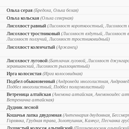
Ольха серая
(Бредоха, Ольха белая)
Ольха кольская
(Ольха северная)
Лисохвост равный
(Лисохвост короткоостный, Лисохвост
Лисохвост тростниковый
(Лисохвост вздутый, Лисохвост 
Лисохвост ползучий, Лисохвост тростниковидный)
Лисохвост коленчатый
(Аржанец)
Лисохвост луговой
(Батлачик луговой, Лисохвост джунгар
зеравшанский, Лисохвост рыхлоцветный)
Ирга колосистая
(Ирга колосовидная)
Подбел обыкновенный
(Андромеда многолистная, Андромед
Подбел многолистный, Подбел полиумолистный)
Ветреница алтайская
(Анемона алтайская, Анемоноидес алт
Ветреничка алтайская)
Дудник лесной
Кошачья лапка двудомная
(Антеннария двудомная, Бессмер
Горлянка, Грудная трава, Золотушник, Камчуг, Песчанка гру
Душистый колосок альпийский
(Пахучеколосник альпийский