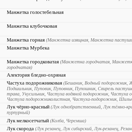
Манжетка голостебельная
Манжетка клубочковая
Манжетка горная
(Манжетка изящная, Манжетка пастушь
Манжетка Мурбека
Манжетка городковатая
(Манжетка городчатая, Манжетк
городчатая)
Алектория бледно-охряная
Частуха подорожниковая
(Бешаник, Водный подорожник, 
Подшильник, Пуповик, Пуповник, Пупошник, Свирель пастуш
трава, Укусильник, Частуха водяной подорожник, Частуха о
Частуха подорожниколистная, Частуха-подорожник, Шильн
Лук чёрно-красный
(Лук однобратственный, Лук тёмно-кра
пурпурный)
Лук мелкосетчатый
(Колба, Черемша)
Лук скорода
(Лук резанец, Лук сибирский, Лук-резанец, Рез