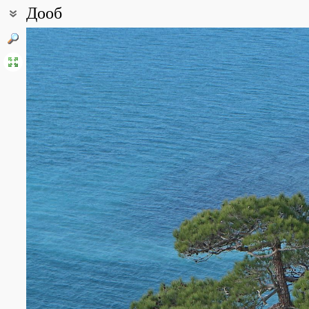
Дооб
Coordinates:
44° 36′ 57.05″ N, 37° 55′ 37.66″ E (view at maps of
Google
,
OpenStr
Point description:
Гора Дооб является самой высокой точкой небольшого средневыс
Гора располагается на одноимённом полуострове. Сложена, в о
Гора поросла густым дубово-можжевеловым лесом, а ближе к по
ясень, кизил, держидерево. Южные приморские склоны горы не
пицундской сосной. Сейчас она образует сплошной сосновый л
молодой порослью сосны.
All photos
(38)
Photos of plants & lichens
(117)