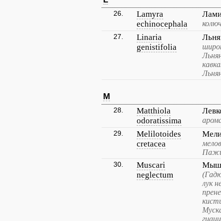
26.
Lamyra
Лами
echinocephala
колюч
27.
Linaria
Льня
genistifolia
широк
Льня
кавка
Льня
M
28.
Matthiola
Левк
odoratissima
аром
29.
Melilotoides
Мели
cretacea
мелов
Пажи
30.
Muscari
Мыши
neglectum
(Гад
лук н
прен
кист
Муск
гиац