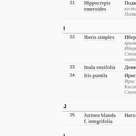
21.
Hippocrepis
Подк
emeroides
куста
Подк
I
22.
Iberis simplex
Ибер
крым
Ибер
Стен
оште
23.
Inula ensifolia
Девя
24.
Iris pumila
Ирис
Ирис 
Каса
Степ
J
25.
Jurinea blanda
Наго
f. integrifolia
L