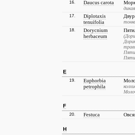
16.
Daucus carota
Морк
дикая
17.
Diplotaxis
Двур
tenuifolia
тонк
18.
Dorycnium
Пяти
herbaceum
(Дор
Дори
трав
Пяти
Пяти
E
19.
Euphorbia
Моло
petrophila
колхи
Моло
F
20.
Festuca
Овся
H