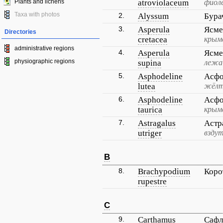
Plants and lichens
atroviolaceum
фиол
Taxa with photos
2.
Alyssum
Бура
3.
Asperula
Ясме
Directories
cretacea
крым
administrative regions
4.
Asperula
Ясме
physiographic regions
supina
лежа
5.
Asphodeline
Асфо
lutea
жёлт
6.
Asphodeline
Асфо
taurica
крым
7.
Astragalus
Астр
utriger
взду
B
8.
Brachypodium
Коро
rupestre
C
9.
Carthamus
Сафл