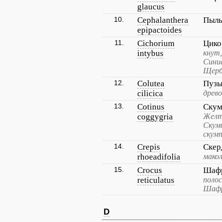
glaucus
10.
Cephalanthera
Пыль
epipactoides
11.
Cichorium
Цико
intybus
кнут
Синие
Щерб
12.
Colutea
Пузы
cilicica
древо
13.
Cotinus
Скум
coggygria
Желто
Скум
скумп
14.
Crepis
Скер
rhoeadifolia
мако
15.
Crocus
Шафр
reticulatus
поло
Шафр
D