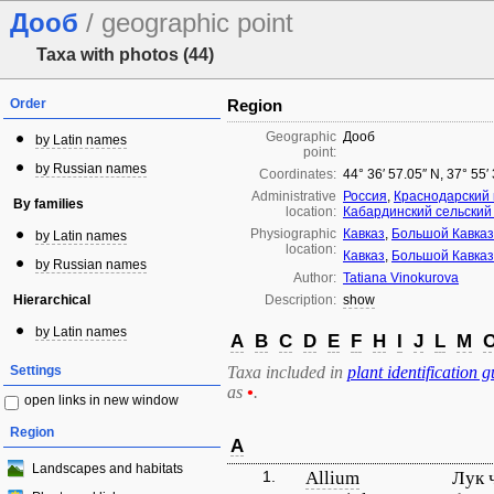
Дооб
/ geographic point
Taxa with photos (44)
Order
Region
Geographic
Дооб
by Latin names
point:
by Russian names
Coordinates:
44° 36′ 57.05″ N, 37° 55′
Administrative
Россия
,
Краснодарский 
By families
location:
Кабардинский сельский 
Physiographic
Кавказ
,
Большой Кавказ
by Latin names
location:
Кавказ
,
Большой Кавказ
by Russian names
Author:
Tatiana Vinokurova
Hierarchical
Description:
show
by Latin names
A
B
C
D
E
F
H
I
J
L
M
Settings
Taxa included in
plant identification g
as
•
.
open links in new window
Region
A
Landscapes and habitats
1.
Allium
Лук 