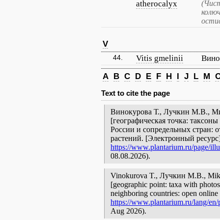
atherocalyx
(Чис
колю
ости
V
44.
Vitis gmelinii
Вино
A
B
C
D
E
F
H
I
J
L
M
Text to cite the page
Винокурова Т., Лучкин М.В., М
[географическая точка: таксоны
России и сопредельных стран: 
растений. [Электронный ресурс
https://www.plantarium.ru/page/illu
08.08.2026).
Vinokurova T., Лучкин М.В., Mi
[geographic point: taxa with photos
neighboring countries: open online 
https://www.plantarium.ru/lang/en/p
Aug 2026).