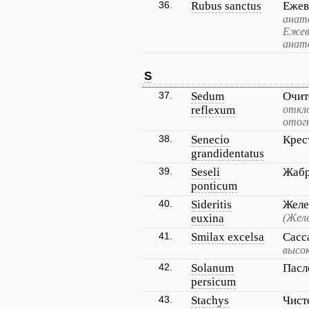
36.
Rubus sanctus
Ежев
анато
Ежев
анато
S
37.
Sedum
Очит
reflexum
откл
отог
38.
Senecio
Крес
grandidentatus
39.
Seseli
Жабр
ponticum
40.
Sideritis
Желе
euxina
(Желе
41.
Smilax excelsa
Сасс
высок
42.
Solanum
Пасл
persicum
43.
Stachys
Чист