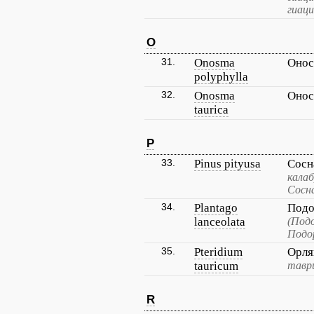
гиац
O
31.
Onosma
Онос
polyphylla
32.
Onosma
Онос
taurica
P
33.
Pinus pityusa
Сосн
калаб
Сосна
34.
Plantago
Подо
lanceolata
(Под
Подо
35.
Pteridium
Орля
tauricum
тавр
R