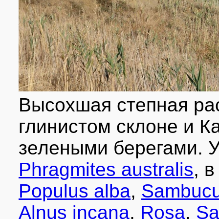
(Thalictrum minus), кольраушией побегоносной (Kohlrauschia prol
ясенцом (Dictamnus caucasica), тимелеей обыкновенной (Thymela
Восточный склон холма безлесный. На нем развита злаково-соло
Artemisia campestris, Kochia prostrata. Склон южной экспозиц
salsugineum. На западном склоне развиты пырейные ценозы с
Petrosimonia oppositifolia, Polycnemum arvense, кермеков.
Уникальность растительности Дубового Рынка позволила выдели
Он насчитывает 194 вида, относящихся к 109 родам и 38 семей
соотношения и места имеют ярко выраженные черты средизем
такие редкие виды, как Bellevalia sarmatica, Leucojum aestivum, 
morio, Tulipa suaveolens. В водах Казачьего ерика, омывающего
maeotica, Aldrovanda vesiculosa.
Высохшая степная ра
All photos
(27)
Photos of plants & lichens
(256)
глинистом склоне и Ка
зелеными берегами. У
Phragmites australis
, 
Populus alba
,
Sambucu
Alnus incana
,
Rosa
,
Sa