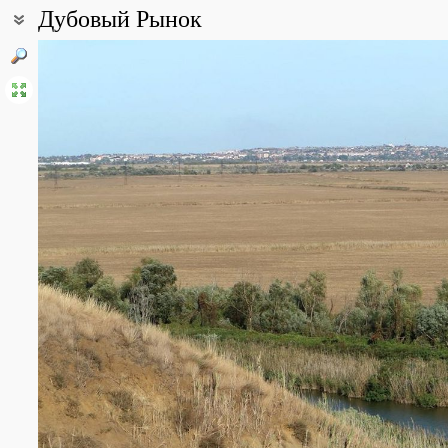
Дубовый Рынок
Coordinates:
45° 14′ 26.44″ N, 37° 16′ 17.83″ E (view at maps of
Google
,
OpenStr
Point description:
Холм Дубовый Рынок - уникальный объект на Таманском полуост
растительности, произрастающей на грязевом вулкане. Лежит в 
Ахтанизовским (на севере) и Старотитаровским (на юге) лимана
реки Кубань - Казачьим ериком.
Дубовый Рынок - это грязевой вулкан, находящийся в спокойном 
выделяется над плоской низменной долиной реки Кубань и гла
полуострова брахиантиклинальный холм с пологими склонами и
поперечнике достигает примерно 1,5 км. Сложен глинами, мерге
части склонов отлагаются продукты плоскостного смыва - делюв
Тип ландшафта: равнинно-холмистый грязевулканический с ра
ксеромезофильными деревьями и кустарниками на выщелоченны
Уникальность холма - его дубовый лес, столь необычный для л
что лес на Дубовом Рынке - это северо-западный форпост кавк
полуостров в бореальный период голоцена. С другой стороны, 
представленных на Тамани в доагрикультурный период, которы
деятельностью человека, и возраст тогда восходит к одному из
Смешанный дубовый лес холма сочетается со злаковой степно
разнотравно-злаковые, злаково-солонцеватые и полынно-злак
на полянах отмечены типчаково-кермековые (Limonium latifolium)
однолетним (Xeranthemum annuum), тимофеевкой (Phleum nodos
зверобоем продырявленным (Hypericum perforatum), аспарагусом 
подмаренником настоящим (Galium verum), дубровником обыкно