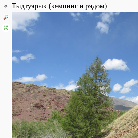
Тыдтуярык (кемпинг и рядом)
Coordinates:
50° 04′ 25″ N, 88° 25′ 12″ E (view at maps of
Google
,
OpenStreetMa
All photos
(33)
Photos of plants & lichens
(182)