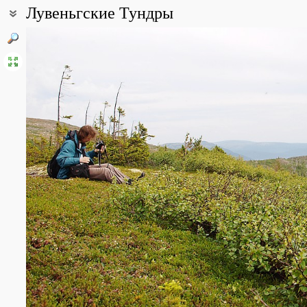
Лувеньгские Тундры
Coordinates:
67° 09′ 04.83″ N, 32° 40′ 53.02″ E (view at maps of
Google
,
OpenStr
Point description:
Лувеньгские Тундры представляют собой небольшой горный мас
севернее с. Лувеньга. Самая высокая из 5 вершин Лувеньгских 
подножия распространены сосняки, болота различных типов, ре
мелколиственных пород. Крутые склоны гор в нижней части пок
склону ель становится более редкой, присутствие берёзы возр
берёзового криволесья, где искривлённые стволы деревьев вме
серьёзную преграду передвижению. Далее вверх по склону берё
границе местами развита лесотундра с куртинами берёз и от
флаговыми, кронами. Вершины гор покрыты каменистой тундрой
антропогенного происхождения).
All photos
(28)
Photos of plants & lichens
(59)