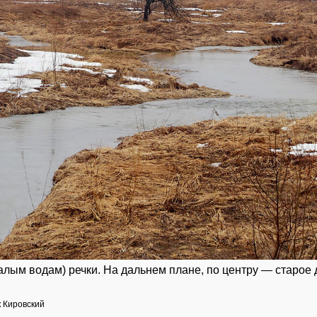
алым водам) речки. На дальнем плане, по центру — старое
к Кировский