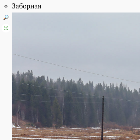
Заборная
Coordinates:
58° 03′ 01.98″ N, 56° 03′ 13.81″ E (view at maps of
Google
,
OpenStr
All photos
(9)
Photos of plants & lichens
(74)