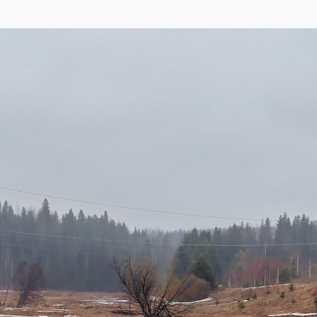
eetMap
,
Yandex
)