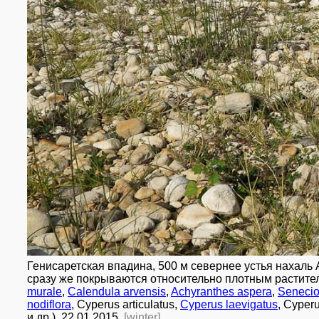
древности Тверии, Гамла на Голанских высотах. В месте впаде
правительством Франции Израилю.
В окрестностях Гинносара в озеро впадает водоток (нахаль) Ам
археологическим заповедником. По легендам, именно здесь нах
Источники:
* http://www.eleven.co.il/article/12078
* http://guide-israel.ru/country/25273-amud
* http://www.jewishagency.org/ru/blog/7666/article/21101
All photos
(5)
Photos of plants & lichens
(31)
Генисаретская впадина, 500 м севернее устья нахаль
сразу же покрываются относительно плотным растите
murale
,
Calendula arvensis
,
Achyranthes aspera
,
Senecio
nodiflora
, Cyperus articulatus,
Cyperus laevigatus
, Cyper
и др.). 22.01.2015.
[winter]