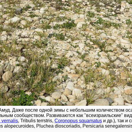
ния Иордана в Тивериадское озеро располагается парк развлечений «Парк И
уд (координаты устья в описании ГТ), долина и верховья которого объявлены
одился Эдем («Райский сад»).
 Амуд. Даже после одной зимы с небольшим количеством ос
льным сообществом. Развиваются как "всеизраильские" вид
 vernalis
, Tribulis terrstris,
Coronopus squamatus
и др.), так 
us alopecuroides, Pluchea dioscoriadis, Persicaria senegalensi