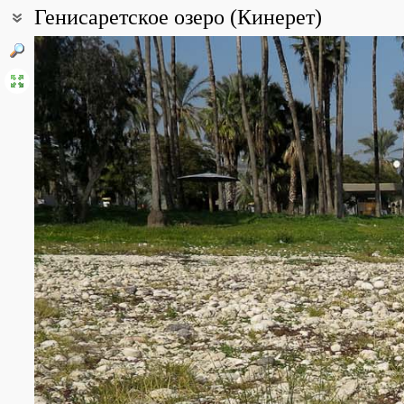
Генисаретское озеро (Кинерет)
Coordinates:
32° 51′ 00″ N, 35° 31′ 48″ E (view at maps of
Google
,
OpenStreetMa
Point description:
Генисаретское озеро (Галилейское море, Тивериадское озеро, 
проточное озеро, образовавшееся в котловине (максимальная г
Форма озера напоминает скрипку – на иврите «кинор», от этого
Площадь водосборного бассейна Кинерета составляет 2730 ква
начинается в ливанских горах, включает в себя долину Аюн, Го
обеспечивает река Иордан, который образуется слиянием 3 рек
Хермона). Место слияния – окр. киббуца Кфар Блюм в долине Х
находится между −210 и −213 метров от уровня моря.
Пологая равнина вокруг озера называется долиной Кинерета, м
побережье). С запада и востока долина ограничена горами – к
Со дна озера и у его берегов бьют горячие серные источники, о 
воды и рыбы, ровный климат и плодородная почва окрестностей
ранней бронзы здесь проходил «морской путь» из Египта в Ме
В наше время озеро Кинерет имеет огромное народнохозяйств
источником воды для всеизраильского водопровода. За последн
исключительно водами Иордана. Теперь самая низкая на планет
Температура верхних слоев воды Кинерета (не выше 30 летом 
озере водится несколько видов рыб (промышленного значения),
являются эндемиками. Среди них и самый распространенный "жит
Красота пейзажей (Гинносар, Эйн-Гев и другие) и связанные с
туристов и паломников. Кроме того, недалеко от озера распол