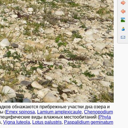
ордана», подаренный
 природным и
адков обнажаются прибрежные участки дна озера и
ы (
Emex spinosa
,
Lamium amplexicaule
,
Chenopodium
и специфические виды влажных местообитаний (
Phyla
s,
Vigna luteola
,
Lotus palustris
,
Paspalidium geminatum