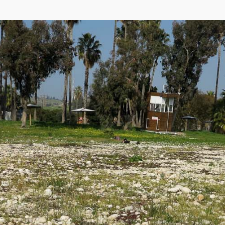
p
,
Yandex
)
Кинерет) – самое большое в Израиле (длина до 21 км, ширина до 12 км), опр
лубина 45 м) Иорданской впадины после отступления моря, заполнявшего ее 
 слова и произошло одно из названий озера – Кинерет.
дратных километров, из которых примерно 730 находятся за пределами гран
ланские высоты, всю восточную Галилею и долину Хула. Но большую часть при
 – Хермон (Баньяс), берущей начало на Хермоне, Дан, исток в Верхней Галил
ула. Кинерет – самый низкий на Земле пресноводный проточный водоём, выс
естами очень узкая, местами очень широкая (например, Генисаретская впад
раями разлома, северный и южный берега озера относительно пологие.
целебных свойствах которых упоминалось в египетских документах в XIII в. до
 озера благоприятствовали хозяйственной деятельности человека с древней
сопотамию и существовала процветающая городская цивилизация.
енное значение. Оно превращено в основное водохранилище Израиля, и явл
ие годы уровень воды в озере снизился. Вслед за Кинeретoм мелеет и Мёрт
е точка земной и водной поверхности находится ниже отметки −422 м.
и не ниже 12 зимой) позволяет выращивать на побережье Кинерета бананы, ф
 в том числе тилапия (в христианской традиции «рыба святого Петра»). Чет
ель" озера – кинеретская сардинка (Acanthobrama terrae-sanctae).
 этими местами события, упоминаемые в Талмуде и Новом завете, привлекают
ожено множество археологических достопримечательностей: древний римский