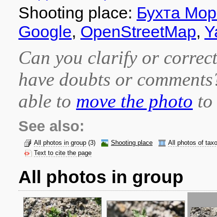
Shooting place:
Бухта Мор
Google
,
OpenStreetMap
,
Y
Can you clarify or correct
have doubts or comment
able to
move the photo
to 
See also:
All photos in group
(3)
Shooting place
All photos of tax
Text to cite the page
All photos in group