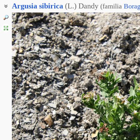
Argusia
sibirica
(L.) Dandy
(
familia
Borag
Гелиотроп сибирский
Мессершмидия сибирская
Турнефорция сибирская