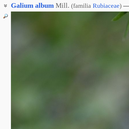
Galium
album
Mill.
(
familia
Rubiaceae
)
Подмаренник прямой