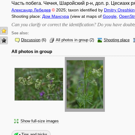
Часть побега. Чечня, Шаройский р-н, дол. р. Цесиахк ря
Александр Лебедев
©
2025
; taxon identified by
Dmitry Oreshkin
Shooting place:
Дом Мансура
(view at maps of
Google
,
OpenSt
Can you clarify or correct the identification? Do you have dou
See also:
Discussion
(6)
All photos in group
(2)
Shooting place
All photos in group
Show full-size images
Tips and tricks