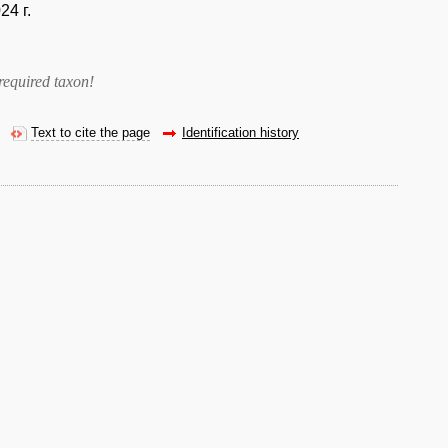
24 г.
required taxon
!
Text to cite the page
Identification history