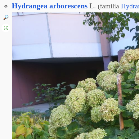
Hydrangea
arborescens
L.
(
familia
Hydra