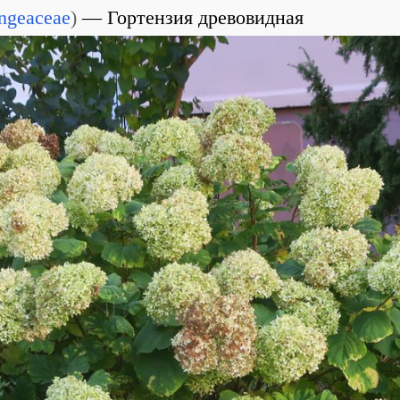
ngeaceae
)
Гортензия древовидная