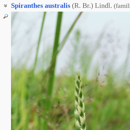
Spiranthes
australis
(R. Br.) Lindl.
(
famil
Скрученник приятный