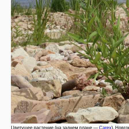
Цветущее растение (на заднем плане —
Carex
). Новг