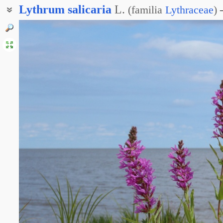
Lythrum
salicaria
L.
(
familia
Lythraceae
)
Дербенник обыкновенный