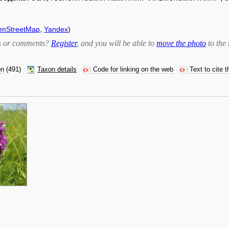
enStreetMap
,
Yandex
)
bts or comments?
Register
, and you will be able to
move the photo
to the 
on
(491)
Taxon details
Code for linking on the web
Text to cite 