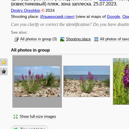
(известняковый) пляж, зона заплеска. 25.07.2023.
Dmitry Oreshkin
©
2024
Shooting place:
Ильменский глинт
(view at maps of
Google
,
Op
Can you clarify or correct the identification? Do you have dou
See also:
All photos in group
(3)
Shooting place
All photos of tax
All photos in group
Show full-size images