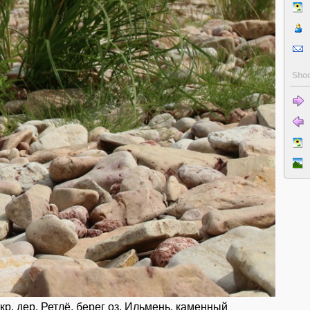
Shoo
кр. дер. Ретлё, берег оз. Ильмень, каменный