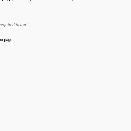
required taxon
!
the page