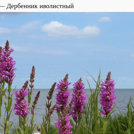
Дербенник иволистный