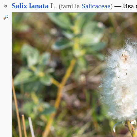
Salix
lanata
L.
(
familia
Salicaceae
)
Ива 
Ива железистая
Ива шерстистая