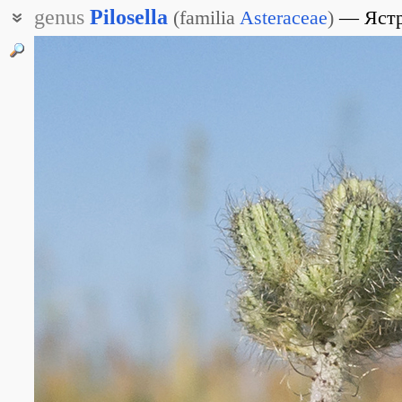
genus
Pilosella
(
familia
Asteraceae
)
Яст