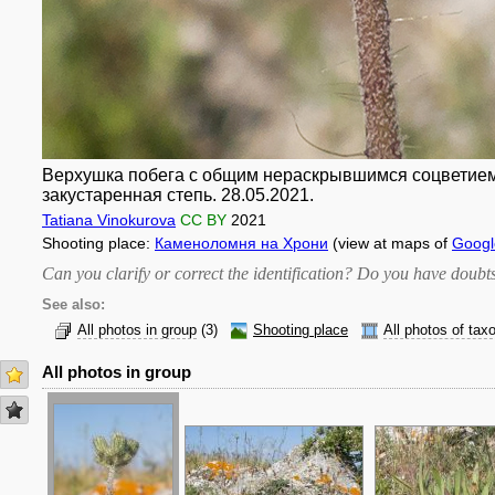
Верхушка побега с общим нераскрывшимся соцветием. 
закустаренная степь. 28.05.2021.
Tatiana Vinokurova
CC BY
2021
Shooting place:
Каменоломня на Хрони
(view at maps of
Googl
Can you clarify or correct the identification? Do you have dou
See also:
All photos in group
(3)
Shooting place
All photos of tax
All photos in group