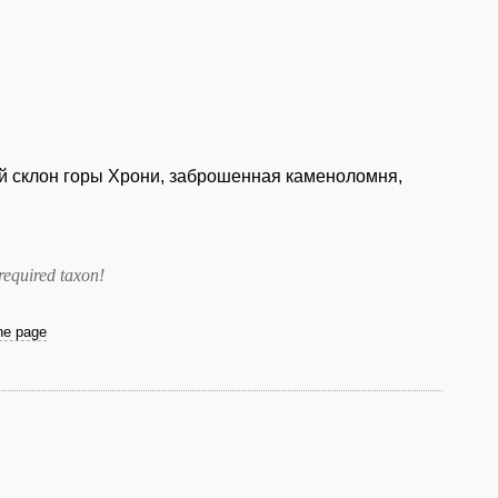
ый склон горы Хрони, заброшенная каменоломня,
required taxon
!
the page