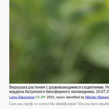
Верхушка растения с развивающимися соцветиями. Респ
кордона Катунского биосферного заповедника. 10.07.2
Lena Glazunova
CC BY
2021
; taxon identified by
Nikolay Stepan
Can you clarify or correct the identification? Do you have dou