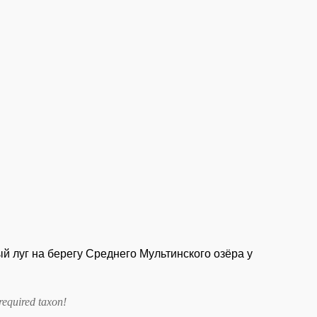
й луг на берегу Среднего Мультинского озёра у
required taxon
!