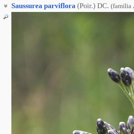
Saussurea
parviflora
(Poir.) DC.
(
familia
Горькуша мелкоцветковая
Соссюрея малоцветковая