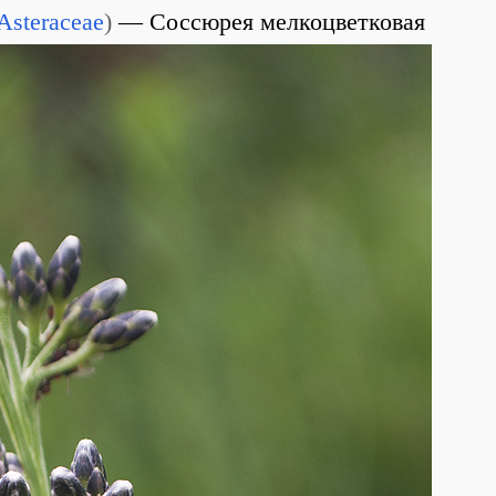
Asteraceae
)
Соссюрея мелкоцветковая