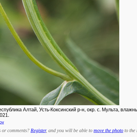
ублика Алтай, Усть-Коксинский р-н, окр. с. Мульта, влажны
021.
ov
bts or comments?
Register
, and you will be able to
move the photo
to the 