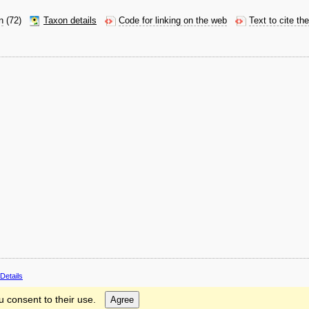
n
(72)
Taxon details
Code for linking on the web
Text to cite th
Details
u consent to their use.
Agree