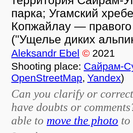
территория Сайрам-У
парка; Угамский хребет
Копжайлау — правого 
("Ущелье диких альпин
Aleksandr Ebel
©
2021
Shooting place:
Сайрам-С
OpenStreetMap
,
Yandex
)
Can you clarify or correct
have doubts or comment
able to
move the photo
to 