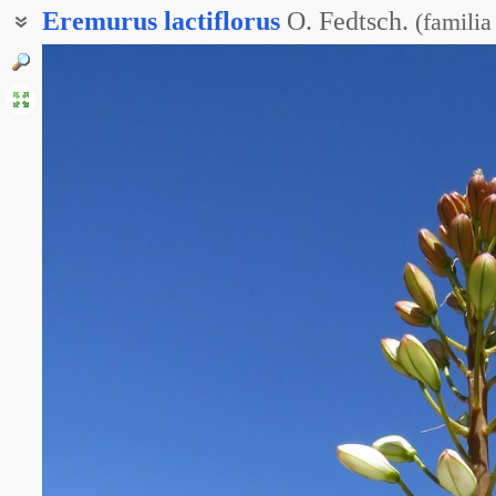
Eremurus
lactiflorus
O. Fedtsch.
(
familia
Ширяш молочноцветковый
Эремурус млечноцветный
Эремурус молочноцветный