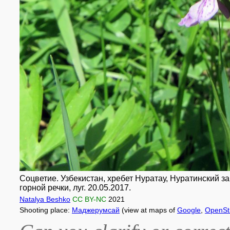
Соцветие. Узбекистан, хребет Нуратау, Нуратинский з
горной речки, луг. 20.05.2017.
Natalya Beshko
CC BY-NC
2021
Shooting place:
Маджерумсай
(view at maps of
Google
,
OpenSt