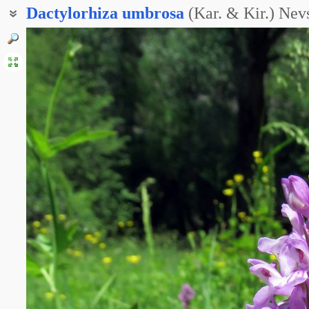
Dactylorhiza
umbrosa
(Kar. & Kir.) Nev
Пальцекорник санасунитский
Пальчатокоренник Кочи
Пальчатокоренник санасунитский
Пальчатокорник санасунитский
Ятрышник санасунитский
Ятрышник теневой