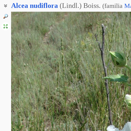
Alcea
nudiflora
(Lindl.) Boiss.
(
familia
Ma
Алтей голоцветковый
Шток-роза голоцветная