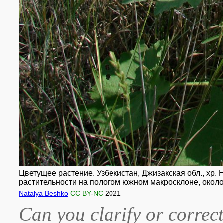
Цветущее растение. Узбекистан, Джизакская обл., хр.
растительности на пологом южном макросклоне, около 1
Natalya Beshko
CC BY-NC
2021
Can you clarify or correct