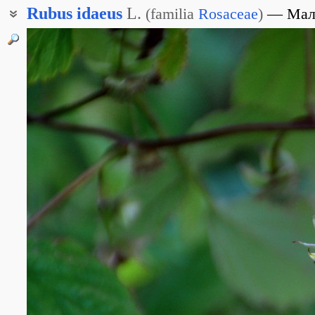
Rubus
idaeus
L.
(
familia
Rosaceae
)
Мал
Малина Буша
Рубус идский