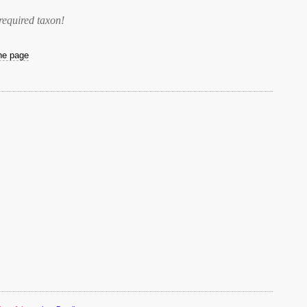
required taxon
!
the page