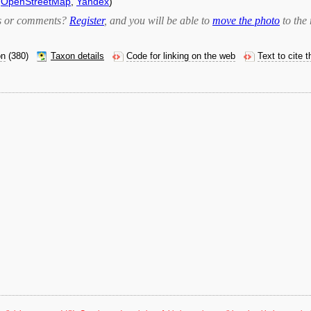
,
OpenStreetMap
,
Yandex
)
bts or comments?
Register
, and you will be able to
move the photo
to the 
on
(380)
Taxon details
Code for linking on the web
Text to cite 