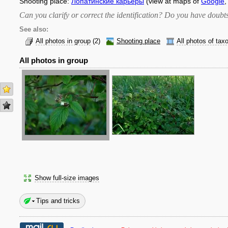
Shooting place:
Лопатинские карьеры
(view at maps of
Google
Can you clarify or correct the identification? Do you have dou
See also:
All photos in group
(2)
Shooting place
All photos of tax
All photos in group
Show full-size images
Tips and tricks