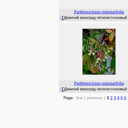
Parthenocissus
quinquefolia
Девичий виноград пятилисточковый (
Parthenocissus
quinquefolia
Девичий виноград пятилисточковый (
Page:
first
|
previous
|
1
2
3
4
5
6