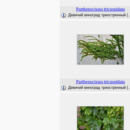
Parthenocissus
tricuspidata
Девичий виноград триостренный (..
Parthenocissus
tricuspidata
Девичий виноград триостренный (..