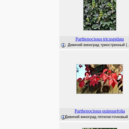
Parthenocissus
tricuspidata
Девичий виноград триостренный (..
Parthenocissus
quinquefolia
Девичий виноград пятилисточковый (