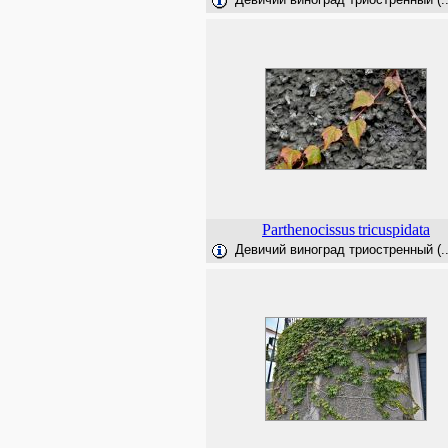
Parthenocissus
tricuspidata
Девичий виноград триостренный (..