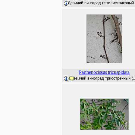
Девичий виноград пятилисточковый (
Parthenocissus
tricuspidata
Девичий виноград триостренный (..