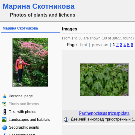
Марина Скотникова
Photos of plants and lichens
Марина Скотникова
Images
From 1 to 30 are shown (30 of 39655 found)
Page:
first
|
previous
|
1
2
3
4
5
6
Personal page
Plants and lichens
Taxa with photos
Parthenocissus
tricuspidata
Девичий виноград триостренный (..
Landscapes and habitats
Geographic points