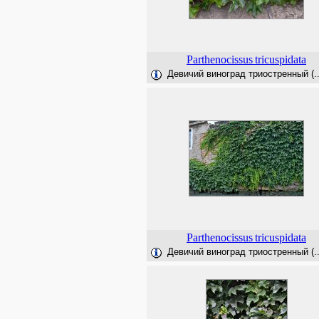
Parthenocissus
tricuspidata
Девичий виноград триостренный (..
Parthenocissus
tricuspidata
Девичий виноград триостренный (..