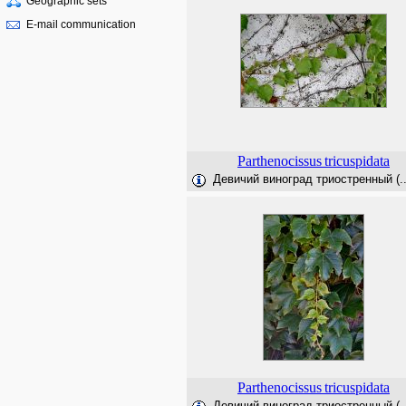
Geographic sets
E-mail communication
Parthenocissus
tricuspidata
Девичий виноград триостренный (..
Parthenocissus
tricuspidata
Девичий виноград триостренный (..