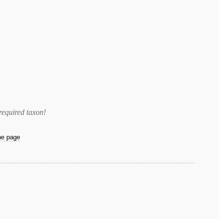
required taxon
!
the page