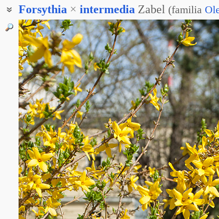
Forsythia
×
intermedia
Zabel
(
familia
Ol
Форзиция промежуточная
Форзиция средняя
Форсайтия промежуточная
Форсайтия средняя