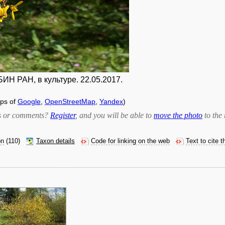
БИН РАН, в культуре. 22.05.2017.
ps of
Google
,
OpenStreetMap
,
Yandex
)
bts or comments?
Register
, and you will be able to
move the photo
to the 
on
(110)
Taxon details
Code for linking on the web
Text to cite 