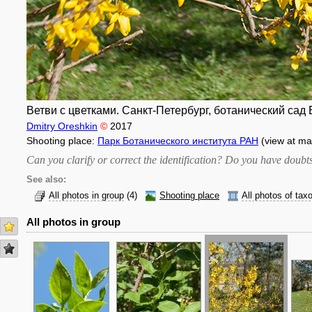
Ветви с цветками. Санкт-Петербург, ботанический сад 
Dmitry Oreshkin
©
2017
Shooting place:
Парк Ботанического института РАН
(view at ma
Can you clarify or correct the identification? Do you have dou
See also:
All photos in group
(4)
Shooting place
All photos of tax
All photos in group