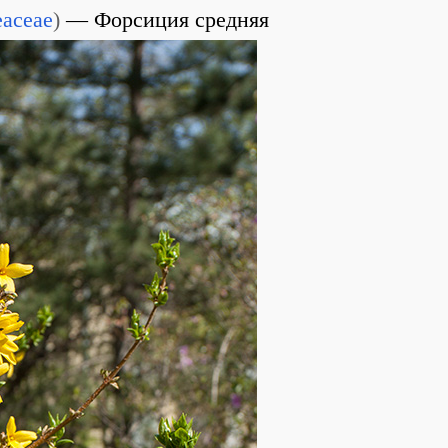
eaceae
)
Форсиция средняя