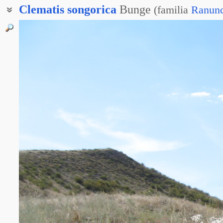
Clematis
songorica
Bunge
(
familia
Ranunc
Клематис джунгарский