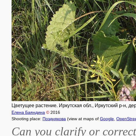
Цветущее растение. Иркутская обл., Иркутский р-н, дер.
Елена Баяндина
©
2016
Shooting place:
Позднякова
(view at maps of
Google
,
OpenStre
Can you clarify or correct