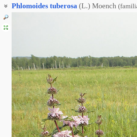
Phlomoides
tuberosa
(L.) Moench
(
famili
Зопник клубневой
Зопничек клубневой
Зопничек клубненосный
Огневик клубненосный
Фломоидес клубненосный
Зопник шишковатый