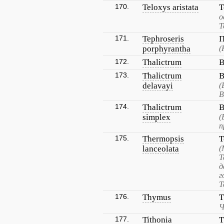
170.
Teloxys aristata
Т
о
Т
171.
Tephroseris
П
porphyrantha
(
172.
Thalictrum
В
173.
Thalictrum
В
delavayi
(
В
174.
Thalictrum
В
simplex
(
п
175.
Thermopsis
Т
lanceolata
(
Т
д
г
Т
176.
Thymus
Т
Ч
177.
Tithonia
Т