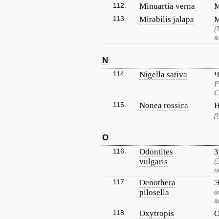
112.
Minuartia verna
М
113.
Mirabilis jalapa
М
(
я
N
114.
Nigella sativa
Ч
Р
С
115.
Nonea rossica
Н
р
O
116.
Odontites
З
vulgaris
(
п
117.
Oenothera
Э
pilosella
в
я
118.
Oxytropis
О