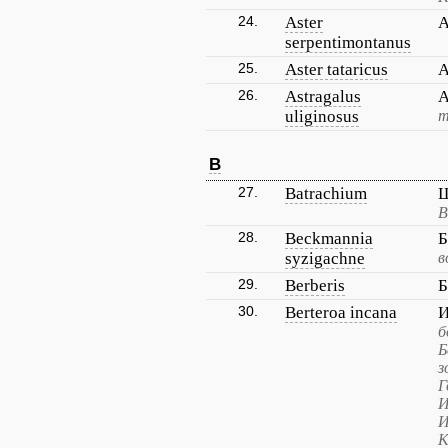
24.
Aster
А
serpentimontanus
25.
Aster tataricus
А
26.
Astragalus
А
uliginosus
т
B
27.
Batrachium
Ш
В
28.
Beckmannia
Б
syzigachne
в
29.
Berberis
Б
30.
Berteroa incana
И
б
Б
з
Г
И
И
К