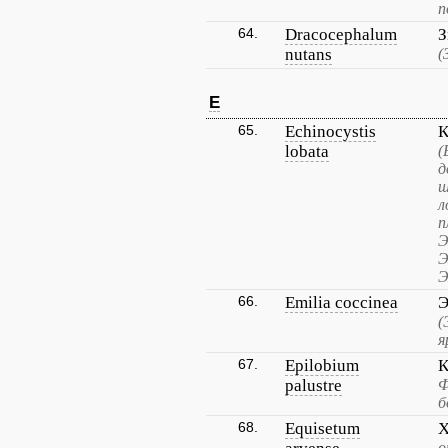
п
64.
Dracocephalum
З
nutans
(
E
65.
Echinocystis
К
lobata
(
д
ш
л
п
Э
Э
Э
66.
Emilia coccinea
Э
(
я
67.
Epilobium
К
palustre
Ф
б
68.
Equisetum
Х
о