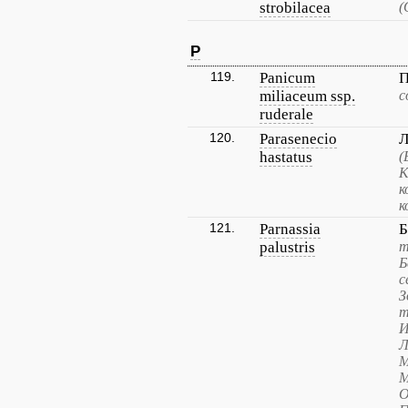
strobilacea
(
P
119.
Panicum
П
miliaceum ssp.
с
ruderale
120.
Parasenecio
Л
hastatus
(
К
к
к
121.
Parnassia
Б
palustris
т
Б
с
З
т
И
Л
М
М
О