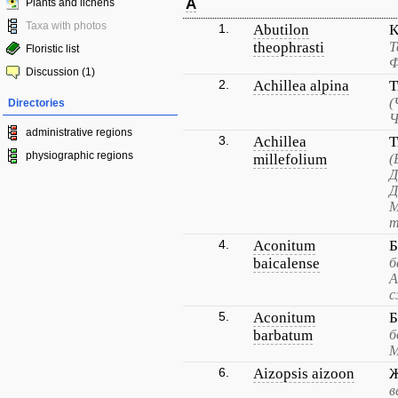
A
Plants and lichens
Taxa with photos
1.
Abutilon
К
theophrasti
Т
Floristic list
Ф
Discussion (1)
2.
Achillea alpina
Т
(
Directories
Ч
administrative regions
3.
Achillea
Т
physiographic regions
millefolium
(
Д
Д
М
т
4.
Aconitum
Б
baicalense
б
А
с
5.
Aconitum
Б
barbatum
б
М
6.
Aizopsis aizoon
Ж
в