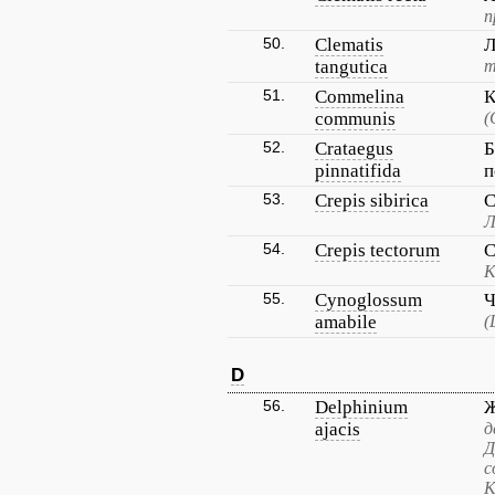
п
50.
Clematis
Л
tangutica
т
51.
Commelina
К
communis
(
52.
Crataegus
Б
pinnatifida
п
53.
Crepis sibirica
С
Л
54.
Crepis tectorum
С
К
55.
Cynoglossum
Ч
amabile
(
D
56.
Delphinium
Ж
ajacis
д
Д
с
К