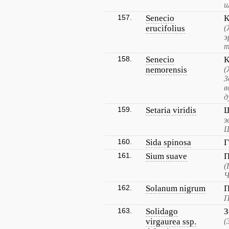
ш
157.
Senecio
К
erucifolius
(
э
т
158.
Senecio
К
nemorensis
(
З
в
д
159.
Setaria viridis
Щ
з
Щ
160.
Sida spinosa
Г
161.
Sium suave
П
(
Ч
162.
Solanum nigrum
П
П
163.
Solidago
З
virgaurea ssp.
(