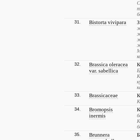
С
т
б
31.
Bistorta vivipara
З
ж
ж
ж
ж
М
к
32.
Brassica oleracea
К
var. sabellica
Б
К
к
к
33.
Brassicaceae
К
К
34.
Bromopsis
К
inermis
б
К
б
35.
Brunnera
Б