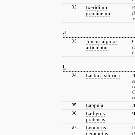
92.
Ixeridium
И
gramineum
(
з
J
93.
Juncus alpino-
С
articulatus
(
б
L
94.
Lactuca sibirica
Л
с
с
О
с
95.
Lappula
Л
96.
Lathyrus
Ч
pratensis
97.
Leonurus
П
deminutus
(