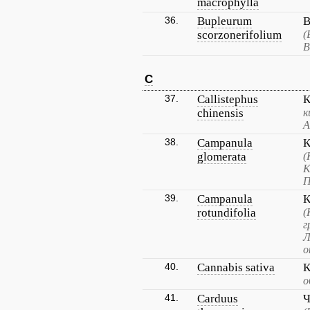
macrophylla
36.
Bupleurum
В
scorzonerifolium
(
В
C
37.
Callistephus
К
chinensis
к
А
38.
Campanula
К
glomerata
(
К
П
39.
Campanula
К
rotundifolia
(
г
Л
о
40.
Cannabis sativa
К
о
41.
Carduus
Ч