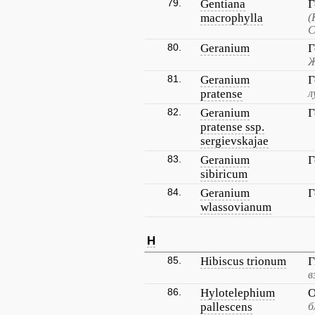
79.
Gentiana
Г
macrophylla
(
С
80.
Geranium
Г
Ж
81.
Geranium
Г
pratense
л
82.
Geranium
Г
pratense ssp.
sergievskajae
83.
Geranium
Г
sibiricum
84.
Geranium
Г
wlassovianum
H
85.
Hibiscus trionum
Г
в
86.
Hylotelephium
О
pallescens
б