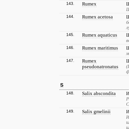
143.
Rumex
Щ
144.
Rumex acetosa
Щ
б
л
145.
Rumex aquaticus
Щ
в
146.
Rumex maritimus
Щ
м
147.
Rumex
Щ
pseudonatronatus
(
ф
S
148.
Salix abscondita
И
Р
С
149.
Salix gmelinii
И
И
ш
ш