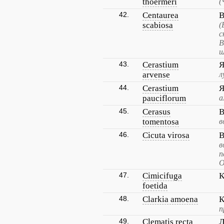
thoermeri
(
42.
Centaurea
В
scabiosa
(
с
В
ш
43.
Cerastium
Я
arvense
л
44.
Cerastium
Я
pauciflorum
а
45.
Cerasus
В
tomentosa
в
46.
Cicuta virosa
В
в
п
О
47.
Cimicifuga
К
foetida
48.
Clarkia amoena
К
п
49.
Clematis recta
Л