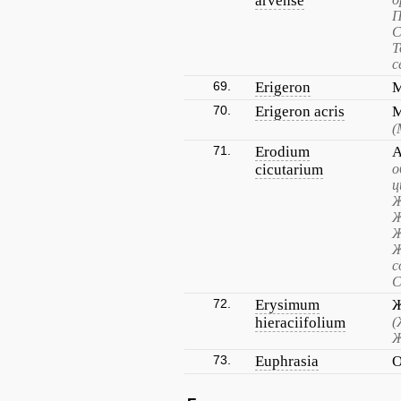
arvense
П
С
Т
с
69.
Erigeron
М
70.
Erigeron acris
М
(
71.
Erodium
А
cicutarium
о
ц
Ж
Ж
Ж
Ж
с
С
72.
Erysimum
Ж
hieraciifolium
(
Ж
73.
Euphrasia
О