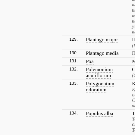
к
к
к
к
у
к
129.
Plantago major
П
(
130.
Plantago media
П
131.
Poa
М
132.
Polemonium
С
acutiflorum
(
133.
Polygonatum
К
odoratum
К
о
С
я
134.
Populus alba
Т
Т
б
Т