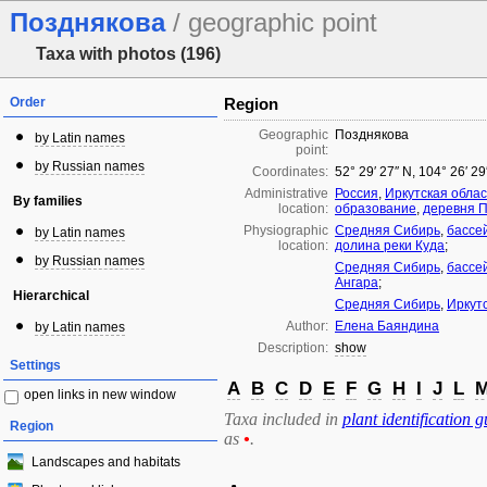
Позднякова
/ geographic point
Taxa with photos (196)
Order
Region
Geographic
Позднякова
by Latin names
point:
by Russian names
Coordinates:
52° 29′ 27″ N, 104° 26′ 2
Administrative
Россия
,
Иркутская облас
By families
location:
образование
,
деревня 
Physiographic
Средняя Сибирь
,
бассе
by Latin names
location:
долина реки Куда
;
by Russian names
Средняя Сибирь
,
бассе
Ангара
;
Hierarchical
Средняя Сибирь
,
Иркут
Author:
Елена Баяндина
by Latin names
Description:
show
Settings
A
B
C
D
E
F
G
H
I
J
L
open links in new window
Taxa included in
plant identification g
Region
as
•
.
Landscapes and habitats