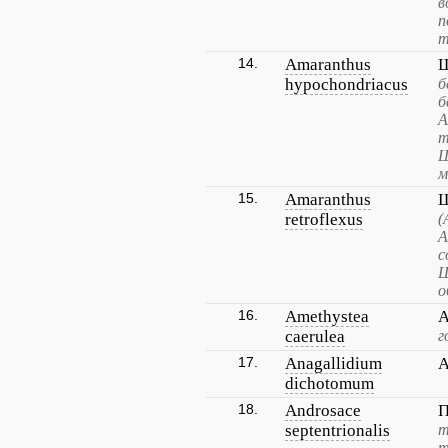
в
п
т
14.
Amaranthus
Щ
hypochondriacus
б
б
А
т
Щ
м
15.
Amaranthus
Щ
retroflexus
(
А
с
Щ
о
16.
Amethystea
А
caerulea
г
17.
Anagallidium
А
dichotomum
18.
Androsace
П
septentrionalis
т
т