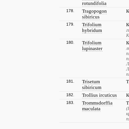
rotundifolia
178.
Tragopogon
К
sibiricus
179.
Trifolium
К
hybridum
г
К
180.
Trifolium
К
lupinaster
л
п
п
Л
Л
п
181.
Trisetum
Т
sibiricum
182.
Trollius ircuticus
К
183.
Trommsdorffia
Т
maculata
(
к
п