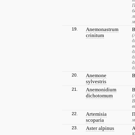
П
б
л
м
19.
Anemonastrum
В
crinitum
(
д
в
д
д
д
д
20.
Anemone
В
sylvestris
21.
Anemonidium
В
dichotomum
(
В
в
22.
Artemisia
П
scoparia
м
23.
Aster alpinus
А
К