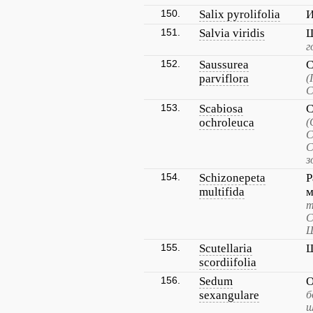
150.
Salix pyrolifolia
И
151.
Salvia viridis
Ш
г
152.
Saussurea
С
parviflora
(
С
153.
Scabiosa
С
ochroleuca
(
С
С
з
154.
Schizonepeta
Р
multifida
м
т
С
Ш
155.
Scutellaria
Ш
scordiifolia
156.
Sedum
О
sexangulare
б
ш