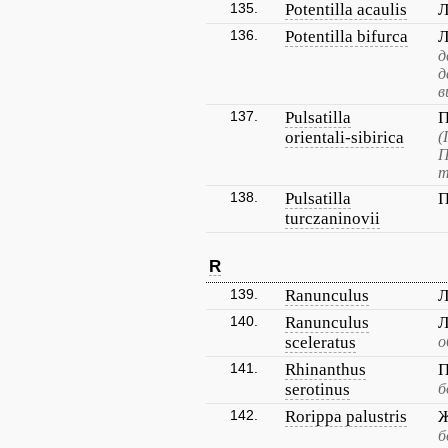
135.
Potentilla acaulis
Л
136.
Potentilla bifurca
Л
д
д
в
137.
Pulsatilla
П
orientali-sibirica
(
П
т
138.
Pulsatilla
П
turczaninovii
R
139.
Ranunculus
Л
140.
Ranunculus
Л
sceleratus
о
141.
Rhinanthus
П
serotinus
б
142.
Rorippa palustris
Ж
б