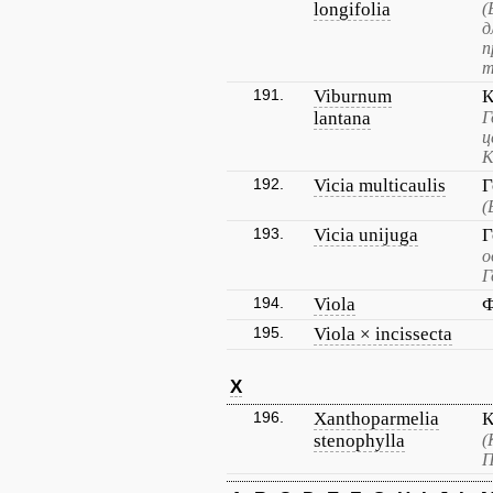
longifolia
(
д
п
т
191.
Viburnum
К
lantana
Г
ц
К
192.
Vicia multicaulis
Г
(
193.
Vicia unijuga
Г
о
Г
194.
Viola
Ф
195.
Viola × incissecta
X
196.
Xanthoparmelia
К
stenophylla
(
П