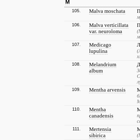
M
105.
Malva moschata
П
м
106.
Malva verticillata
П
var. neuroloma
(
м
107.
Medicago
Л
lupulina
(
х
108.
Melandrium
Д
album
З
С
л
109.
Mentha arvensis
М
б
М
110.
Mentha
М
canadensis
п
с
111.
Mertensia
М
sibirica
(