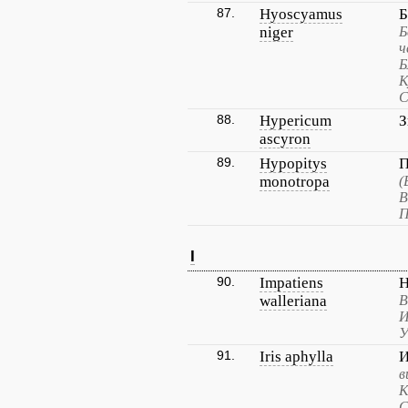
87.
Hyoscyamus
Б
niger
Б
ч
Б
К
С
88.
Hypericum
З
ascyron
89.
Hypopitys
П
monotropa
(
В
П
I
90.
Impatiens
Н
walleriana
В
И
У
91.
Iris aphylla
И
в
К
С