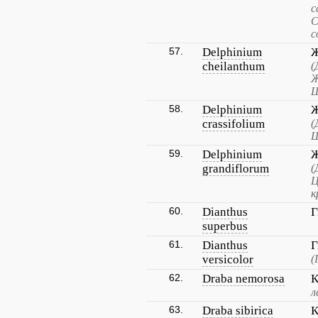
с
С
с
57.
Delphinium
Ж
cheilanthum
(
Ж
Ш
58.
Delphinium
Ж
crassifolium
(
Ш
59.
Delphinium
Ж
grandiflorum
(
Ц
к
60.
Dianthus
Г
superbus
61.
Dianthus
Г
versicolor
(
62.
Draba nemorosa
К
л
63.
Draba sibirica
К