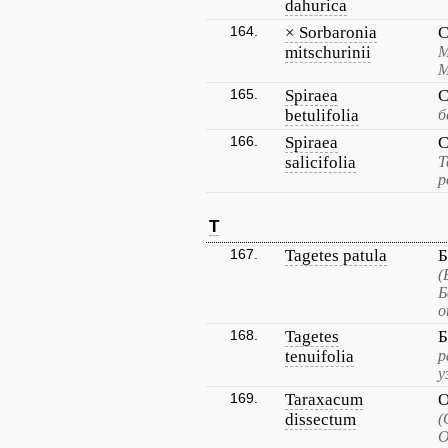
dahurica
164.
× Sorbaronia
С
mitschurinii
М
М
165.
Spiraea
С
betulifolia
б
166.
Spiraea
С
salicifolia
Т
р
T
167.
Tagetes patula
Б
(
Б
о
168.
Tagetes
Б
tenuifolia
р
у
169.
Taraxacum
О
dissectum
(
О