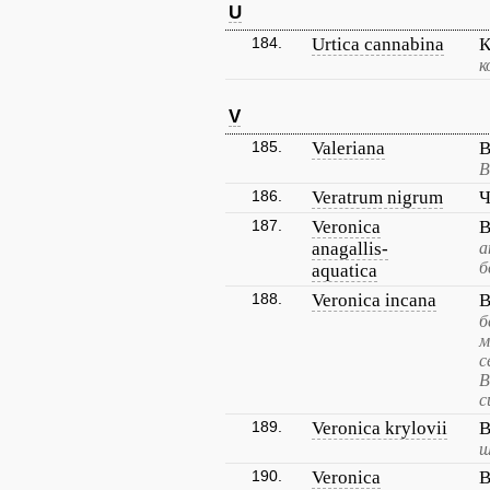
U
184.
Urtica cannabina
К
к
V
185.
Valeriana
В
В
186.
Veratrum nigrum
Ч
187.
Veronica
В
anagallis-
а
б
aquatica
188.
Veronica incana
В
б
м
с
В
с
189.
Veronica krylovii
В
ш
190.
Veronica
В