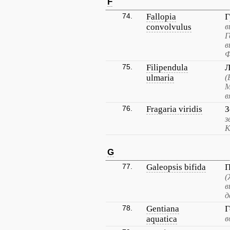
F
74.
Fallopia
Г
convolvulus
в
Г
в
Ф
75.
Filipendula
Л
ulmaria
(
М
в
76.
Fragaria viridis
З
з
К
G
77.
Galeopsis bifida
П
(
в
д
78.
Gentiana
Г
aquatica
в