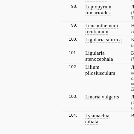
98.
Leptopyrum
Л
fumarioides
(
Т
99.
Leucanthemum
Н
ircutianum
Н
100.
Ligularia sibirica
Б
б
101.
Ligularia
Б
stenocephala
(
102.
Lilium
Л
pilosiusculum
в
о
в
Ц
103.
Linaria vulgaris
Л
(
о
104.
Lysimachia
В
ciliata