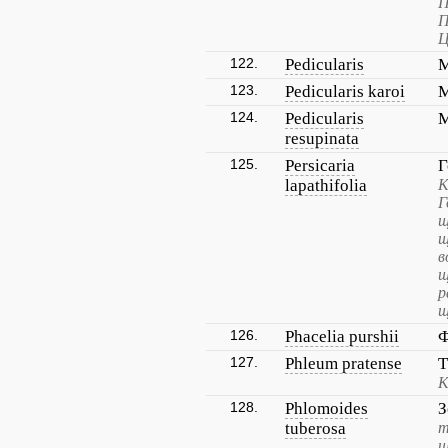
П
П
Ц
122.
Pedicularis
М
123.
Pedicularis karoi
М
124.
Pedicularis
М
resupinata
125.
Persicaria
Г
lapathifolia
К
Г
щ
щ
в
щ
р
щ
126.
Phacelia purshii
Ф
127.
Phleum pratense
Т
К
128.
Phlomoides
З
tuberosa
т
ш