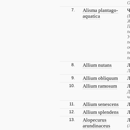
О
7.
Alisma plantago-
Ч
aquatica
(
Ж
П
п
У
п
о
п
п
8.
Allium nutans
Л
Л
9.
Allium obliquum
Л
10.
Allium ramosum
Л
Д
ч
11.
Allium senescens
Л
12.
Allium splendens
Л
13.
Alopecurus
Л
arundinaceus
(