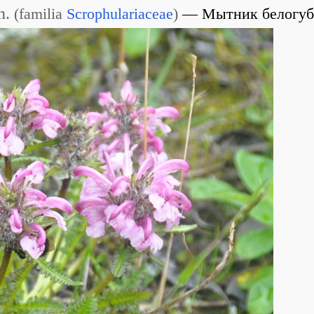
n.
(
familia
Scrophulariaceae
)
Мытник белогу