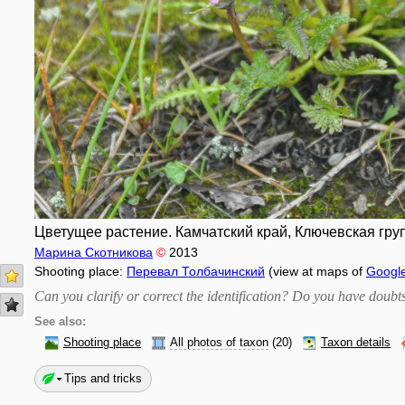
Цветущее растение. Камчатский край, Ключевская груп
Марина Скотникова
©
2013
Shooting place:
Перевал Толбачинский
(view at maps of
Googl
Can you clarify or correct the identification? Do you have dou
See also:
Shooting place
All photos of taxon
(20)
Taxon details
Tips and tricks