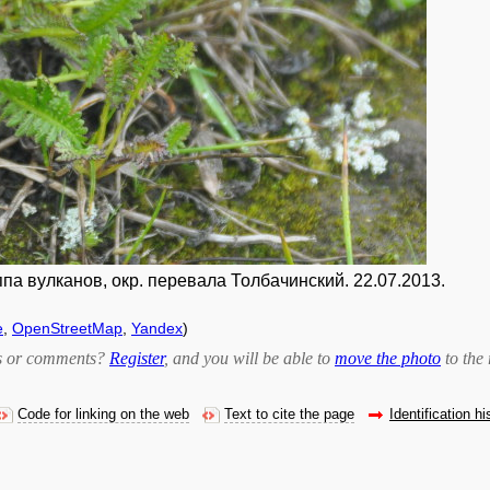
па вулканов, окр. перевала Толбачинский. 22.07.2013.
e
,
OpenStreetMap
,
Yandex
)
bts or comments?
Register
, and you will be able to
move the photo
to the 
Code for linking on the web
Text to cite the page
Identification hi