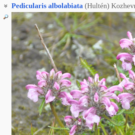
Pedicularis
albolabiata
(Hultén) Kozhev
Мытник судетский белогубый