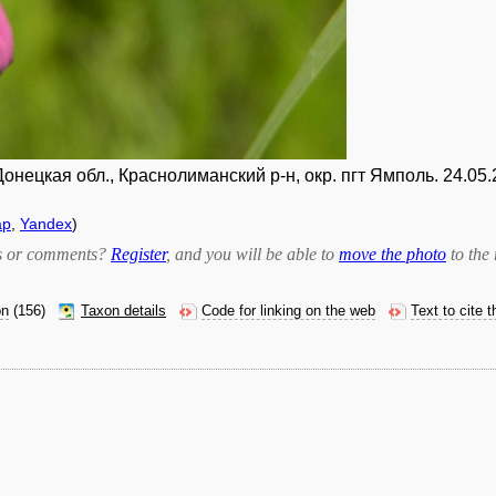
нецкая обл., Краснолиманский р-н, окр. пгт Ямполь. 24.05.
ap
,
Yandex
)
bts or comments?
Register
, and you will be able to
move the photo
to the 
on
(156)
Taxon details
Code for linking on the web
Text to cite 