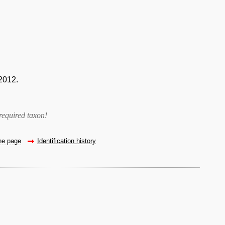
2012.
required taxon
!
the page
Identification history