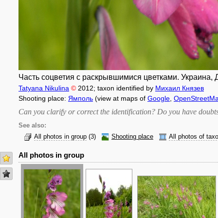
Часть соцветия с раскрывшимися цветками. Украина, До
Tatyana Nikulina
©
2012
; taxon identified by
Михаил Князев
Shooting place:
Ямполь
(view at maps of
Google
,
OpenStreetM
Can you clarify or correct the identification? Do you have dou
See also:
All photos in group
(3)
Shooting place
All photos of tax
All photos in group