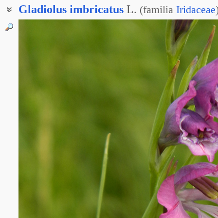
Gladiolus
imbricatus
L.
(
familia
Iridaceae
Гладиолус черепитчатый