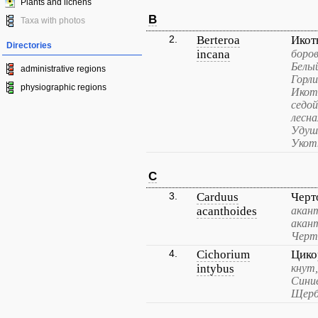
Plants and lichens
B
Taxa with photos
2.
Berteroa
Икот
Directories
incana
боров
Белый
administrative regions
Горли
physiographic regions
Икот
седо
лесна
Удуш
Укот
C
3.
Carduus
Черт
acanthoides
акан
акан
Черт
4.
Cichorium
Цико
intybus
кнут
Синие
Щерб