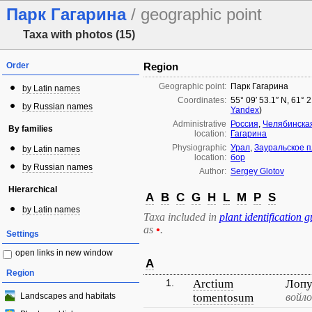
Парк Гагарина
/ geographic point
Taxa with photos (15)
Order
Region
Geographic point:
Парк Гагарина
by Latin names
Coordinates:
55° 09′ 53.1″ N, 61° 
by Russian names
Yandex
)
Administrative
Россия
,
Челябинска
By families
location:
Гагарина
Physiographic
Урал
,
Зауральское 
by Latin names
location:
бор
by Russian names
Author:
Sergey Glotov
Hierarchical
A
B
C
G
H
L
M
P
S
by Latin names
Taxa included in
plant identification g
as
•
.
Settings
open links in new window
A
Region
1.
Arctium
Лопу
Landscapes and habitats
tomentosum
войл