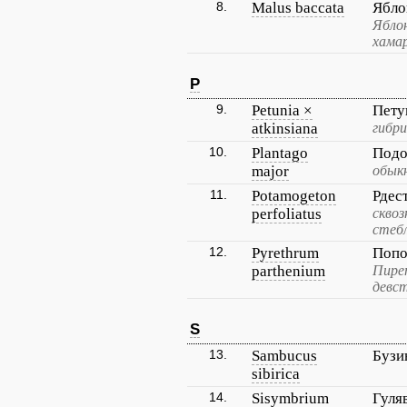
8.
Malus baccata
Ябло
Яблон
хама
P
9.
Petunia ×
Пету
atkinsiana
гибри
10.
Plantago
Подо
major
обык
11.
Potamogeton
Рдес
perfoliatus
скво
стеб
12.
Pyrethrum
Попо
parthenium
Пире
девс
S
13.
Sambucus
Бузи
sibirica
14.
Sisymbrium
Гуля