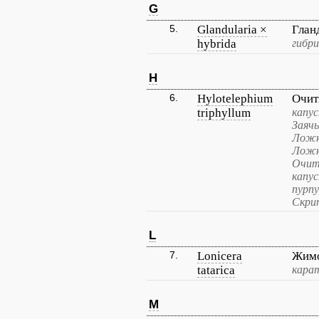
G
5.
Glandularia ×
Глан
hybrida
гибри
H
6.
Hylotelephium
Очит
triphyllum
капус
Заячь
Ложн
Ложн
Очит
капу
пурпу
Скри
L
7.
Lonicera
Жимо
tatarica
кара
M