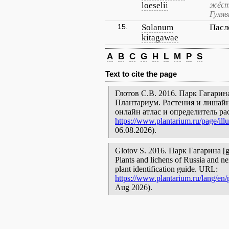
loeselii
жёстк
Гуляв
15.
Solanum
Пасл
kitagawae
A
B
C
G
H
L
M
P
S
Text to cite the page
Глотов С.В. 2016. Парк Гагарина
Плантариум. Растения и лишайн
онлайн атлас и определитель р
https://www.plantarium.ru/page/illu
06.08.2026).
Glotov S. 2016. Парк Гагарина [geo
Plants and lichens of Russia and ne
plant identification guide. URL:
https://www.plantarium.ru/lang/en/p
Aug 2026).