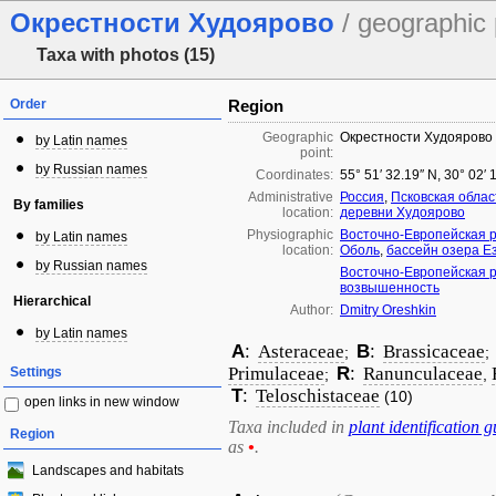
Окрестности Худоярово
/ geographic 
Taxa with photos (15)
Order
Region
Geographic
Окрестности Худоярово
by Latin names
point:
by Russian names
Coordinates:
55° 51′ 32.19″ N, 30° 02′ 
Administrative
Россия
,
Псковская облас
By families
location:
деревни Худоярово
Physiographic
Восточно-Европейская 
by Latin names
location:
Оболь
,
бассейн озера 
by Russian names
Восточно-Европейская 
возвышенность
Hierarchical
Author:
Dmitry Oreshkin
by Latin names
A
:
Asteraceae
B
:
Brassicaceae
;
;
Primulaceae
R
:
Ranunculaceae
Settings
;
,
T
:
Teloschistaceae
(10)
open links in new window
Taxa included in
plant identification g
Region
as
•
.
Landscapes and habitats