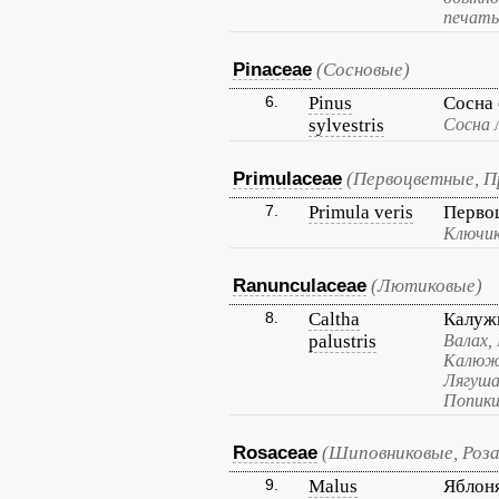
печать
Pinaceae
(Сосновые)
6.
Pinus
Сосна
sylvestris
Сосна 
Primulaceae
(Первоцветные, П
7.
Primula veris
Перво
Ключик
Ranunculaceae
(Лютиковые)
8.
Caltha
Калуж
palustris
Валах,
Калюжн
Лягуша
Попики
Rosaceae
(Шиповниковые, Роза
9.
Malus
Яблон