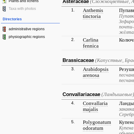
Asteraceae
(Сложноцветные, 
Plants and lichens
Taxa with photos
1.
Anthemis
Пупав
tinctoria
Пупавк
Directories
Зефиро
почти-
administrative regions
жёлта
physiographic regions
2.
Carlina
Колюч
fennica
Brassicaceae
(Капустные, Бра
3.
Arabidopsis
Резуш
arenosa
песчан
песчан
Convallariaceae
(Ландышевые
4.
Convallaria
Ланды
majalis
закавк
Серебр
5.
Polygonatum
Купен
odoratum
Купена
обыкно