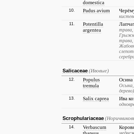
domestica
10.
Padus avium
Черём
кистев
11.
Potentilla
Лапча
argentea
трава,
Грыжн
трава,
Жабовн
слепот
серебр
Salicaceae
(Ивовые)
12.
Populus
Осина
tremula
Осыка,
дерево)
13.
Salix caprea
Ива ко
одновр
Scrophulariaceae
(Норичников
14.
Verbascum
Коров
thapsus
медвеж