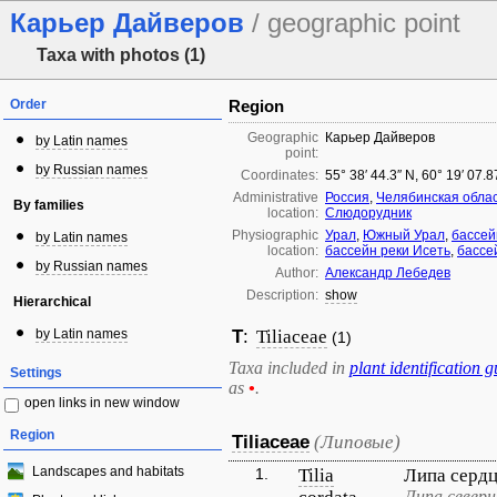
Карьер Дайверов
/ geographic point
Taxa with photos (1)
Order
Region
Geographic
Карьер Дайверов
by Latin names
point:
by Russian names
Coordinates:
55° 38′ 44.3″ N, 60° 19′ 07.
Administrative
Россия
,
Челябинская обла
By families
location:
Слюдорудник
Physiographic
Урал
,
Южный Урал
,
бассей
by Latin names
location:
бассейн реки Исеть
,
бассе
by Russian names
Author:
Александр Лебедев
Description:
show
Hierarchical
by Latin names
T
:
Tiliaceae
(1)
Taxa included in
plant identification g
Settings
as
•
.
open links in new window
Region
Tiliaceae
(Липовые)
Landscapes and habitats
1.
Tilia
Липа серд
Липа северн