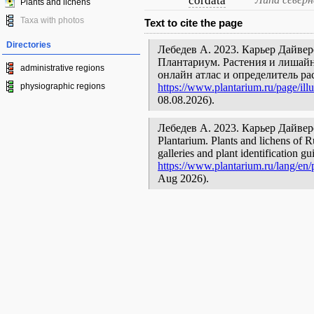
cordata
Plants and lichens
Taxa with photos
Text to cite the page
Directories
Лебедев А. 2023. Карьер Дайверо
Плантариум. Растения и лишайн
administrative regions
онлайн атлас и определитель р
physiographic regions
https://www.plantarium.ru/page/ill
08.08.2026).
Лебедев А. 2023. Карьер Дайверов 
Plantarium. Plants and lichens of R
galleries and plant identification g
https://www.plantarium.ru/lang/en/p
Aug 2026).