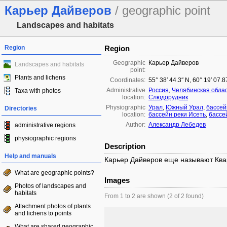
Карьер Дайверов
/ geographic point
Landscapes and habitats
Region
Region
Geographic
Карьер Дайверов
Landscapes and habitats
point:
Plants and lichens
Coordinates:
55° 38′ 44.3″ N, 60° 19′ 07.
Administrative
Россия
,
Челябинская обла
Taxa with photos
location:
Слюдорудник
Physiographic
Урал
,
Южный Урал
,
бассей
Directories
location:
бассейн реки Исеть
,
бассе
Author:
Александр Лебедев
administrative regions
physiographic regions
Description
Help and manuals
Карьер Дайверов еще называют Кв
What are geographic points?
Images
Photos of landscapes and
habitats
From 1 to 2 are shown (2 of 2 found)
Attachment photos of plants
and lichens to points
What are shared geographic