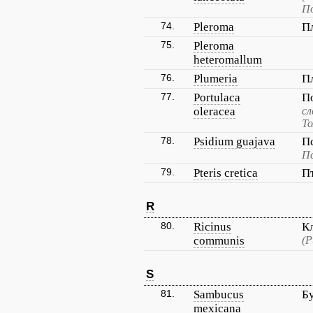
П
74.
Pleroma
П
75.
Pleroma
heteromallum
76.
Plumeria
П
77.
Portulaca
П
oleracea
сл
Т
78.
Psidium guajava
П
Пс
79.
Pteris cretica
П
R
80.
Ricinus
К
communis
(Р
S
81.
Sambucus
Б
mexicana