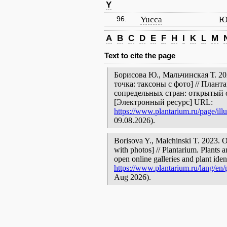
Y
96.
Yucca
Ю
A
B
C
D
E
F
H
I
K
L
M
Text to cite the page
Борисова Ю., Мальчинская Т. 20
точка: таксоны с фото] // План
сопредельных стран: открытый 
[Электронный ресурс] URL:
https://www.plantarium.ru/page/ill
09.08.2026).
Borisova Y., Malchinski T. 2023. 
with photos] // Plantarium. Plants 
open online galleries and plant ide
https://www.plantarium.ru/lang/en/p
Aug 2026).