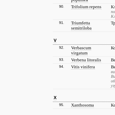
90.
Trifolium repens
К
по
Кл
91.
Triumfetta
Т
semitriloba
V
92.
Verbascum
К
virgatum
93.
Verbena litoralis
В
94.
Vitis vinifera
В
ви
Ви
об
уз
X
95.
Xanthosoma
К