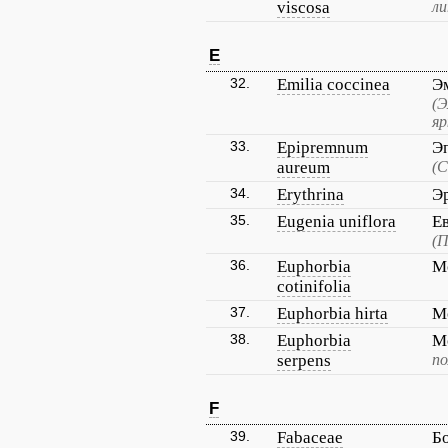
viscosa
ли
E
32.
Emilia coccinea
Э
(Э
яр
33.
Epipremnum
Э
aureum
(С
34.
Erythrina
Э
35.
Eugenia uniflora
Е
(П
36.
Euphorbia
М
cotinifolia
37.
Euphorbia hirta
М
38.
Euphorbia
М
serpens
по
F
39.
Fabaceae
Б