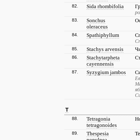
82.
Sida rhombifolia
Г
ро
83.
Sonchus
О
oleraceus
84.
Spathiphyllum
С
С
85.
Stachys arvensis
Ч
86.
Stachytarpheta
С
cayennensis
87.
Syzygium jambos
С
Ев
Ма
яб
Си
T
88.
Tetragonia
Н
tetragonoides
89.
Thespesia
Т
populnea