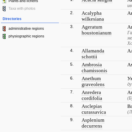
Plants and lichens
ив
Taxa with photos
2.
Acalypha
А
wilkesiana
Directories
3.
Ageratum
А
administrative regions
houstonianum
Га
physiographic regions
ме
Хо
4.
Allamanda
А
schottii
5.
Ambrosia
А
chamissonis
6.
Anethum
У
graveolens
ду
7.
Anredera
А
cordifolia
(Б
8.
Asclepias
В
curassavica
(Л
9.
Asplenium
decurrens