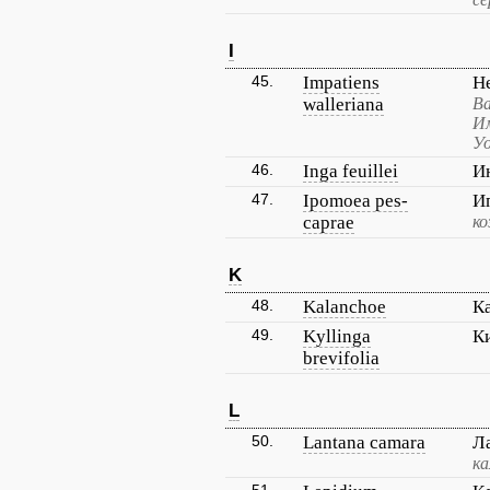
I
45.
Impatiens
Н
walleriana
Ва
И
Уо
46.
Inga feuillei
И
47.
Ipomoea pes-
И
caprae
ко
K
48.
Kalanchoe
К
49.
Kyllinga
К
brevifolia
L
50.
Lantana camara
Л
ка