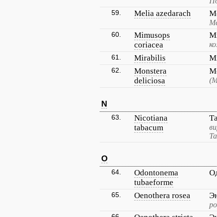
По
59.
Melia azedarach
М
Ме
60.
Mimusops
М
coriacea
к
61.
Mirabilis
М
62.
Monstera
М
deliciosa
(М
N
63.
Nicotiana
Т
tabacum
ви
Та
O
64.
Odontonema
О
tubaeforme
65.
Oenothera rosea
Э
ро
66.