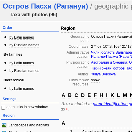
Остров Пасхи (Рапануи)
/ geographic 
Taxa with photos (96)
Order
Region
Geographic
Остров Пасхи (Рапануи)
by Latin names
point:
by Russian names
Coordinates:
27° 07′ 10″ S, 109° 21′ 1
Administrative
Чили
,
область Вальпар
By families
location:
Исла-де-Паскуа (Rapa N
Physiographic
Австралия и Океания
,
О
by Latin names
location:
Тихий океан
,
остров Пас
by Russian names
Author:
Yuliya Borisova
Hierarchical
Links to web
show
resources:
by Latin names
A
B
C
D
E
F
H
I
K
L
M
Settings
Taxa included in
plant identification g
open links in new window
as
•
.
Region
A
Landscapes and habitats
1.
Acacia saligna
А