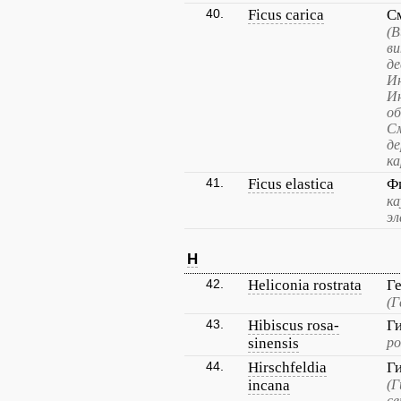
40.
Ficus carica
С
(В
ви
де
Ин
И
об
См
де
ка
41.
Ficus elastica
Ф
ка
э
H
42.
Heliconia rostrata
Г
(Г
43.
Hibiscus rosa-
Г
sinensis
ро
44.
Hirschfeldia
Г
incana
(Г
се