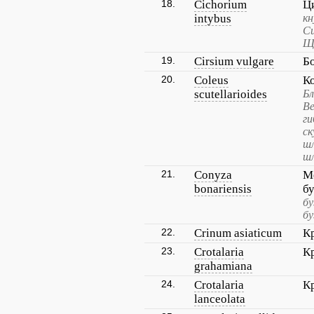
18.
Cichorium
Ц
intybus
кн
Си
Щ
19.
Cirsium vulgare
Б
20.
Coleus
К
scutellarioides
Бл
В
ги
ск
ш
ш
21.
Conyza
М
bonariensis
б
бу
бу
22.
Crinum asiaticum
К
23.
Crotalaria
К
grahamiana
24.
Crotalaria
К
lanceolata