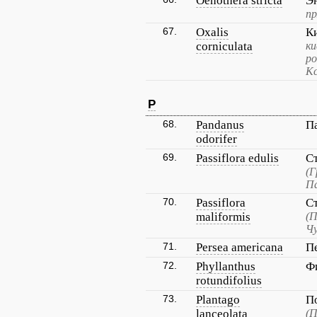
Oenothera stricta
Э
пр
67.
Oxalis
К
corniculata
ки
ро
К
P
68.
Pandanus
П
odorifer
69.
Passiflora edulis
С
(Г
Па
70.
Passiflora
С
maliformis
(П
Ч
71.
Persea americana
П
72.
Phyllanthus
Ф
rotundifolius
73.
Plantago
П
lanceolata
(