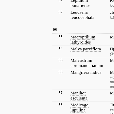
51.
Lepidium
К
bonariense
(К
52.
Leucaena
Л
leucocephala
(Ш
M
53.
Macroptilium
М
lathyroides
54.
Malva parviflora
П
(М
55.
Malvastrum
М
coromandelianum
56.
Mangifera indica
М
ма
ин
ин
57.
Manihot
М
esculenta
58.
Medicago
Л
lupulina
хм