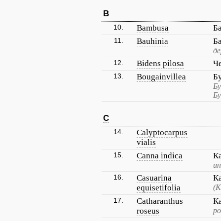
B
10.
Bambusa
Б
11.
Bauhinia
Б
де
12.
Bidens pilosa
Ч
13.
Bougainvillea
Б
Бу
Бу
C
14.
Calyptocarpus
vialis
15.
Canna indica
К
ин
16.
Casuarina
К
equisetifolia
(К
17.
Catharanthus
К
roseus
ро