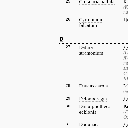
25.
Crotalaria pallida
К
(К
па
26.
Cyrtomium
Ц
falcatum
D
27.
Datura
Д
stramonium
(Б
Ду
тр
Пь
Со
Ш
28.
Daucus carota
М
ди
29.
Delonix regia
Д
30.
Dimorphotheca
Р
ecklonis
(Д
Ос
31.
Dodonaea
Д