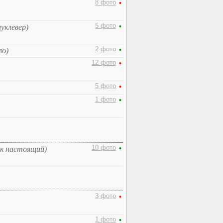
8 фото
•
5 фото
•
уклевер)
2 фото
•
во)
12 фото
•
5 фото
•
1 фото
•
10 фото
•
ак настоящий)
3 фото
•
1 фото
•