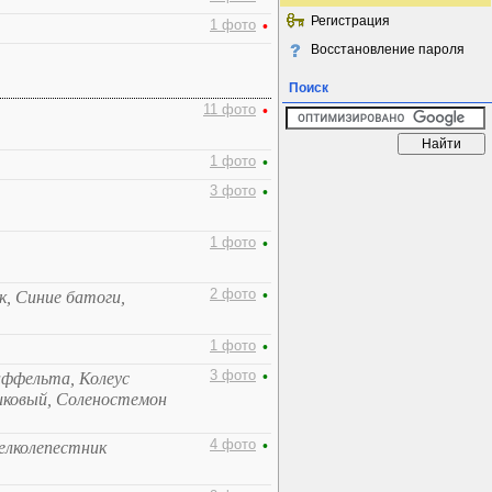
Регистрация
1 фото
•
Восстановление пароля
Поиск
11 фото
•
1 фото
•
3 фото
•
1 фото
•
2 фото
•
, Синие батоги,
1 фото
•
3 фото
•
аффельта, Колеус
иковый, Соленостемон
4 фото
•
Мелколепестник