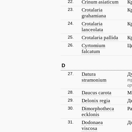
22.
Crinum asiaticum
К
23.
Crotalaria
К
grahamiana
24.
Crotalaria
К
lanceolata
25.
Crotalaria pallida
К
26.
Cyrtomium
Ц
falcatum
D
27.
Datura
Д
stramonium
тр
ар
28.
Daucus carota
М
29.
Delonix regia
Д
30.
Dimorphotheca
Р
ecklonis
31.
Dodonaea
Д
viscosa