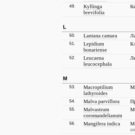
49.
Kyllinga
К
brevifolia
L
50.
Lantana camara
Л
51.
Lepidium
К
bonariense
52.
Leucaena
Л
leucocephala
M
53.
Macroptilium
М
lathyroides
54.
Malva parviflora
П
55.
Malvastrum
М
coromandelianum
56.
Mangifera indica
М
ин