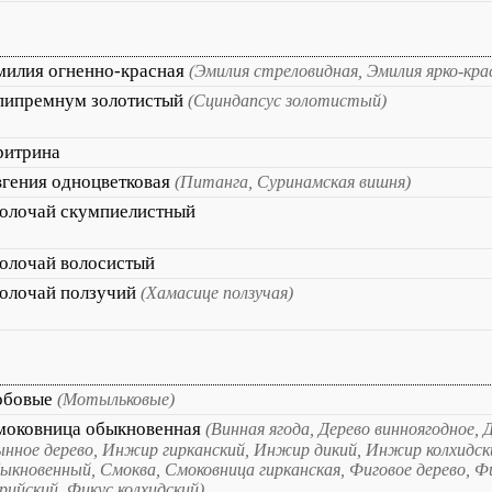
милия огненно-красная
(Эмилия стреловидная, Эмилия ярко-кра
пипремнум золотистый
(Сциндапсус золотистый)
ритрина
вгения одноцветковая
(Питанга, Суринамская вишня)
олочай скумпиелистный
олочай волосистый
олочай ползучий
(Хамасице ползучая)
обовые
(Мотыльковые)
моковница обыкновенная
(Винная ягода, Дерево винноягодное, 
нное дерево, Инжир гирканский, Инжир дикий, Инжир колхидс
ыкновенный, Смоква, Смоковница гирканская, Фиговое дерево, Ф
рийский, Фикус колхидский)