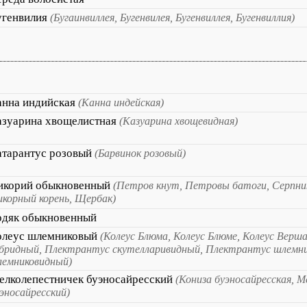
угенвилия
(Бугаинвиллея, Бугенвилея, Бугенвиллея, Бугенвиллия)
анна индийская
(Канна индейская)
азуарина хвощелистная
(Казуарина хвощевидная)
атарантус розовый
(Барвинок розовый)
икорий обыкновенный
(Петров кнут, Петровы батоги, Серпник
корный корень, Щербак)
одяк обыкновенный
олеус шлемниковый
(Колеус Блюма, Колеус Блюме, Колеус Верш
бридный, Плектрантус скутелларивидный, Плектрантус шлемн
лемниковидный)
елколепестничек буэносайресский
(Кониза буэносайресская, 
эносайресский)