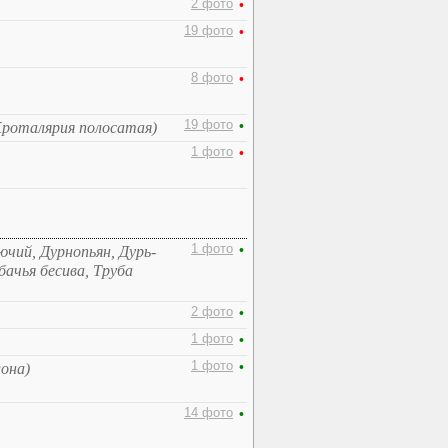
2 фото
•
19 фото
•
8 фото
•
19 фото
•
Кроталярия полосатая)
1 фото
•
1 фото
•
ючий, Дурнопьян, Дурь-
бачья бесива, Труба
2 фото
•
1 фото
•
1 фото
•
она)
14 фото
•