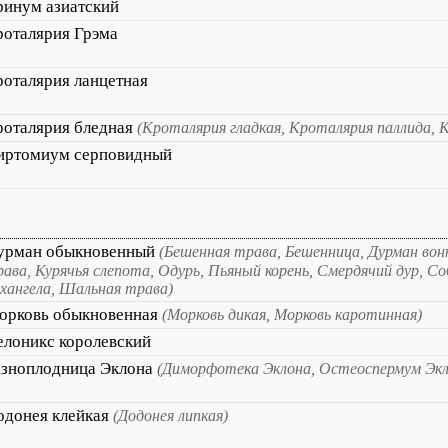
ринум азиатский
роталярия Грэма
роталярия ланцетная
роталярия бледная
(Кроталярия гладкая, Кроталярия паллида, 
иртомиум серповидный
урман обыкновенный
(Бешенная трава, Бешенница, Дурман вон
ава, Курячья слепота, Одурь, Пьяный корень, Смердячий дур, Со
хангела, Шальная трава)
орковь обыкновенная
(Морковь дикая, Морковь каротинная)
елоникс королевский
азноплодница Эклона
(Диморфотека Эклона, Остеоспермум Экл
одонея клейкая
(Додонея липкая)