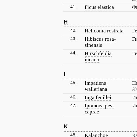
41.
Ficus elastica
Ф
H
42.
Heliconia rostrata
Г
43.
Hibiscus rosa-
Г
sinensis
44.
Hirschfeldia
Г
incana
I
45.
Impatiens
Н
walleriana
Им
46.
Inga feuillei
И
47.
Ipomoea pes-
И
caprae
K
48.
Kalanchoe
К