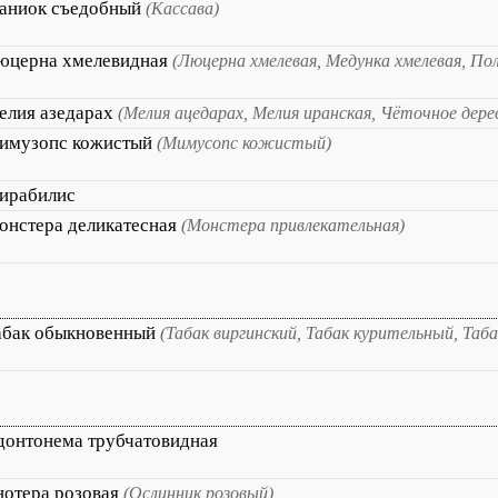
аниок съедобный
(Кассава)
юцерна хмелевидная
(Люцерна хмелевая, Медунка хмелевая, Пол
елия азедарах
(Мелия ацедарах, Мелия иранская, Чёточное дере
имузопс кожистый
(Мимусопс кожистый)
ирабилис
онстера деликатесная
(Монстера привлекательная)
абак обыкновенный
(Табак виргинский, Табак курительный, Таб
донтонема трубчатовидная
нотера розовая
(Ослинник розовый)