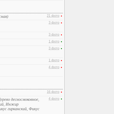
21 фото
•
сная)
3 фото
•
3 фото
•
1 фото
•
3 фото
•
1 фото
•
4 фото
•
16 фото
•
4 фото
•
Дерево десносмоковное,
кий, Инжир
икус гирканский, Фикус