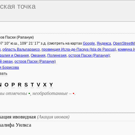
ская точка
ов Пасхи (Рапануи)
07′ 10″ ю.ш., 109° 21′ 17″ з.д. (смотреть на картах
Google
,
Яндекса
,
OpenStreetM
и
,
область Вальпараисо
,
провинция Исла-де-Паскуа (Isla de Pascua)
,
коммуна И
ралия и Океания
,
Океания
,
Полинезия
,
остров Пасхи (Рапануи)
;
й океан
,
остров Пасхи (Рапануи)
я Борисова
зать
N
O
P
R
S
T
V
X
Y
ны отмечены
•
, необработанные –
•
.
кация ивовидная
(Акация ивовая)
калифа Уилкса