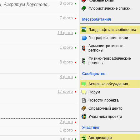
Красные книги
8 фото
•
й, Агератум Хоустона,
Флористические списки
7 фото
•
Местообитания
Ландшафты и сообщества
19 фото
•
Географические точки
Административные
1 фото
•
регионы
Физико-географические
8 фото
•
регионы
Сообщество
8 фото
•
Активные обсуждения
17 фото
•
Форум
Новости проекта
Справочный центр
Участники проекта
2 фото
•
Участник
1 фото
•
Авторизация
5 фото
•