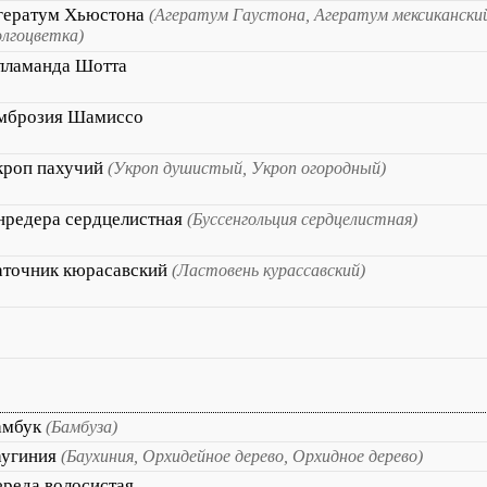
гератум Хьюстона
(Агератум Гаустона, Агератум мексикански
лгоцветка)
лламанда Шотта
мброзия Шамиссо
кроп пахучий
(Укроп душистый, Укроп огородный)
нредера сердцелистная
(Буссенгольция сердцелистная)
аточник кюрасавский
(Ластовень курассавский)
амбук
(Бамбуза)
аугиния
(Баухиния, Орхидейное дерево, Орхидное дерево)
ереда волосистая