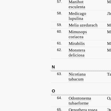
57.
Manihot
М
esculenta
58.
Medicago
Л
lupulina
59.
Melia azedarach
М
60.
Mimusops
М
coriacea
61.
Mirabilis
М
62.
Monstera
М
deliciosa
N
63.
Nicotiana
Т
tabacum
O
64.
Odontonema
О
tubaeforme
65.
Oenothera rosea
Э