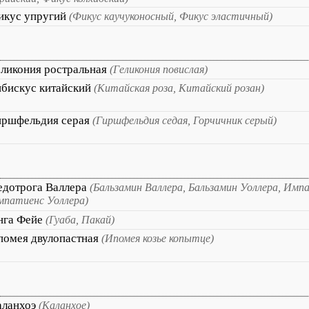
икус упругий
(Фикус каучуконосный, Фикус эластичный)
еликония ростральная
(Геликония повислая)
ибискус китайский
(Китайская роза, Китайский розан)
иршфельдия серая
(Гиршфельдия седая, Горчичник серый)
едотрога Валлера
(Бальзамин Валлера, Бальзамин Уоллера, Имп
патиенс Уоллера)
нга Фейе
(Гуаба, Пакай)
помея двулопастная
(Ипомея козье копытце)
аланхоэ
(Каланхое)