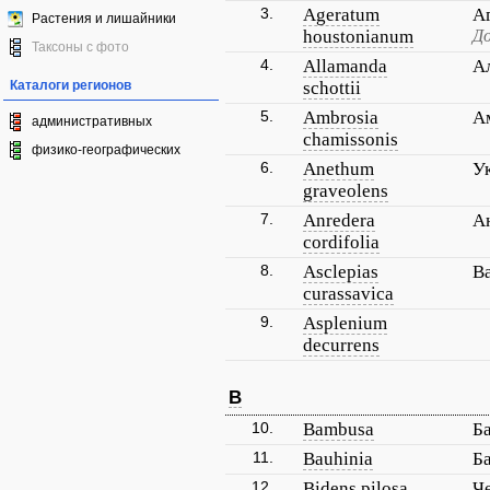
3.
Ageratum
А
Растения и лишайники
houstonianum
До
Таксоны с фото
4.
Allamanda
А
Каталоги регионов
schottii
5.
Ambrosia
А
административных
chamissonis
физико-географических
6.
Anethum
У
graveolens
7.
Anredera
А
cordifolia
8.
Asclepias
В
curassavica
9.
Asplenium
decurrens
B
10.
Bambusa
Б
11.
Bauhinia
Б
12.
Bidens pilosa
Ч