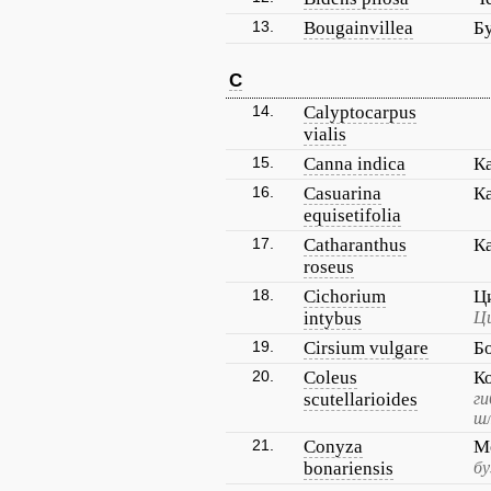
13.
Bougainvillea
Б
C
14.
Calyptocarpus
vialis
15.
Canna indica
К
16.
Casuarina
К
equisetifolia
17.
Catharanthus
К
roseus
18.
Cichorium
Ц
intybus
Ци
19.
Cirsium vulgare
Б
20.
Coleus
К
scutellarioides
ги
ш
21.
Conyza
М
bonariensis
бу