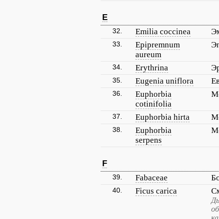
E
32.
Emilia coccinea
Э
33.
Epipremnum
Э
aureum
34.
Erythrina
Э
35.
Eugenia uniflora
Е
36.
Euphorbia
М
cotinifolia
37.
Euphorbia hirta
М
38.
Euphorbia
М
serpens
F
39.
Fabaceae
Б
40.
Ficus carica
С
Ды
об
ка