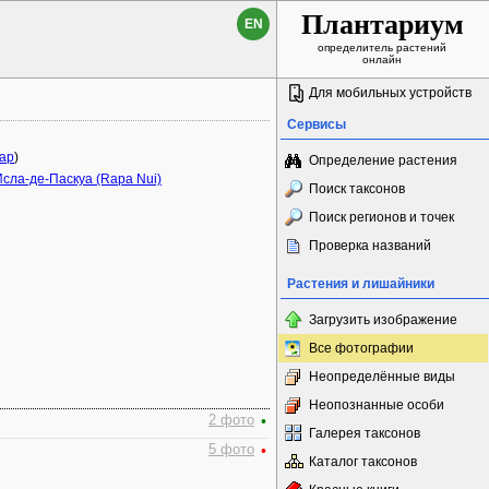
Плантариум
EN
определитель растений
онлайн
Для мобильных устройств
Сервисы
ap
)
Определение растения
сла-де-Паскуа (Rapa Nui)
Поиск таксонов
Поиск регионов и точек
Проверка названий
Растения и лишайники
Загрузить изображение
Все фотографии
Неопределённые виды
Неопознанные особи
2 фото
•
Галерея таксонов
5 фото
•
Каталог таксонов