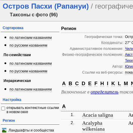
Остров Пасхи (Рапануи)
/ географиче
Таксоны с фото (96)
Сортировка
Регион
Географическая точка:
Остр
по латинским названиям
Координаты:
27° 
по русским названиям
Административное положение:
Чил
Физико-географическое положение:
Авст
По семействам
Тихи
по латинским названиям
Автор:
Юли
по русским названиям
Ссылки на веб-ресурсы:
пока
Иерархическая
A
B
C
D
E
F
H
I
K
L
M
по латинским названиям
Включенные в
определитель
таксо
Настройка
A
открывать контекстные ссылки
в новом окне
1.
Acacia saligna
А
Регион
2.
Acalypha
А
wilkesiana
Ландшафты и сообщества