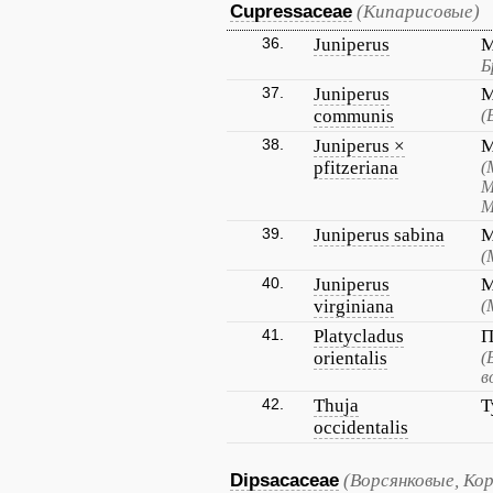
Cupressaceae
(Кипарисовые)
36.
Juniperus
М
Б
37.
Juniperus
М
communis
(
38.
Juniperus ×
М
pfitzeriana
(
М
М
39.
Juniperus sabina
М
(
40.
Juniperus
М
virginiana
(
41.
Platycladus
П
orientalis
(
в
42.
Thuja
Т
occidentalis
Dipsacaceae
(Ворсянковые, Ко