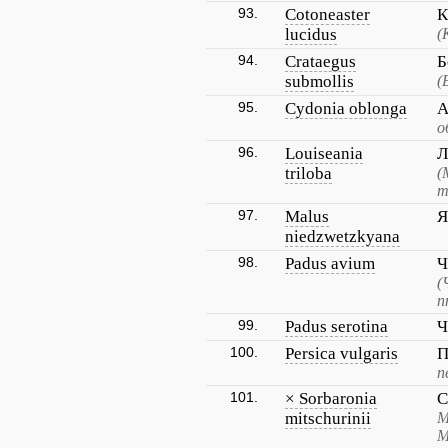
93.
Cotoneaster
К
lucidus
(
94.
Crataegus
Б
submollis
(
95.
Cydonia oblonga
А
о
96.
Louiseania
Л
triloba
(
т
97.
Malus
Я
niedzwetzkyana
98.
Padus avium
Ч
(
п
99.
Padus serotina
Ч
100.
Persica vulgaris
П
п
101.
× Sorbaronia
С
mitschurinii
М
М