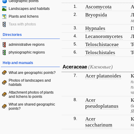
Geographic points
1.
Ascomycota
А
Landscapes and habitats
2.
Bryopsida
Л
Plants and lichens
м
Taxa with photos
3.
Hypnales
Г
Directories
4.
Lecanoromycetes
Л
5.
Teloschistaceae
Т
administrative regions
6.
Teloschistales
Т
physiographic regions
Help and manuals
Aceraceae
(Кленовые)
What are geographic points?
7.
Acer platanoides
К
Photos of landscapes and
п
habitats
п
ч
Attachment photos of plants
and lichens to points
8.
Acer
К
What are shared geographic
pseudoplatanus
б
points?
Я
9.
Acer
К
saccharinum
к