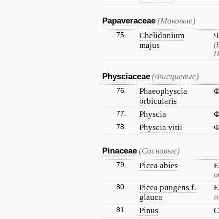
Papaveraceae
(Маковые)
75.
Chelidonium
Ч
majus
(
П
Physciaceae
(Фисциевые)
76.
Phaeophyscia
Ф
orbicularis
77.
Physcia
Ф
78.
Physcia vitii
Ф
Pinaceae
(Сосновые)
79.
Picea abies
Е
о
80.
Picea pungens f.
Е
glauca
г
81.
Pinus
С