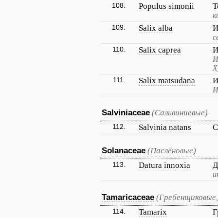
108.
Populus simonii
Т
к
109.
Salix alba
И
с
110.
Salix caprea
И
И
Х
111.
Salix matsudana
И
И
Salviniaceae
(Сальвиниевые)
112.
Salvinia natans
С
Solanaceae
(Паслёновые)
113.
Datura innoxia
Д
и
Tamaricaceae
(Гребенщиковые,
114.
Tamarix
Г