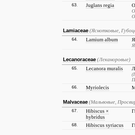
63.
Juglans regia
О
О
О
Lamiaceae
(Яснотковые, Губо
64.
Lamium album
Я
Я
Lecanoraceae
(Леканоровые)
65.
Lecanora muralis
Л
(
П
66.
Myriolecis
М
Malvaceae
(Мальвовые, Просви
67.
Hibiscus ×
Г
hybridus
68.
Hibiscus syriacus
Г