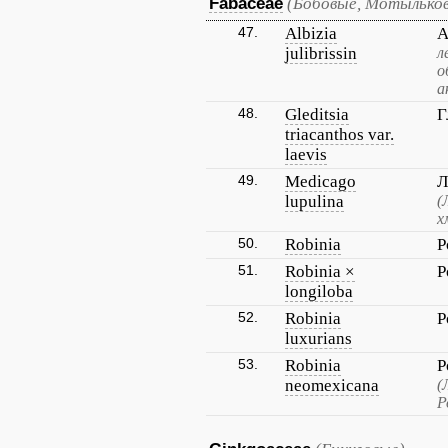
Fabaceae
(Бобовые, Мотылько
47.
Albizia
А
julibrissin
л
о
а
48.
Gleditsia
Г
triacanthos var.
laevis
49.
Medicago
Л
lupulina
(
х
50.
Robinia
Р
51.
Robinia ×
Р
longiloba
52.
Robinia
Р
luxurians
53.
Robinia
Р
neomexicana
(
Р