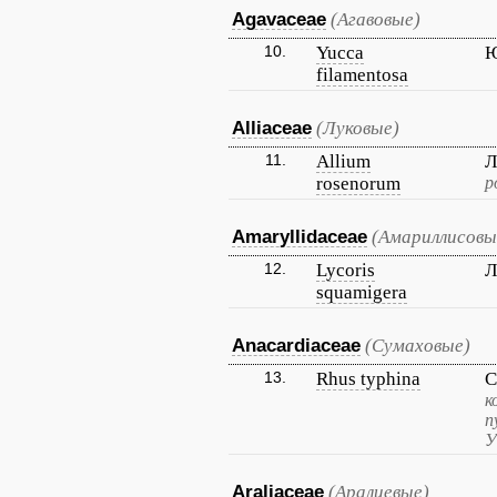
Agavaceae
(Агавовые)
10.
Yucca
Ю
filamentosa
Alliaceae
(Луковые)
11.
Allium
Л
rosenorum
р
Amaryllidaceae
(Амариллисовы
12.
Lycoris
Л
squamigera
Anacardiaceae
(Сумаховые)
13.
Rhus typhina
С
к
п
У
Araliaceae
(Аралиевые)