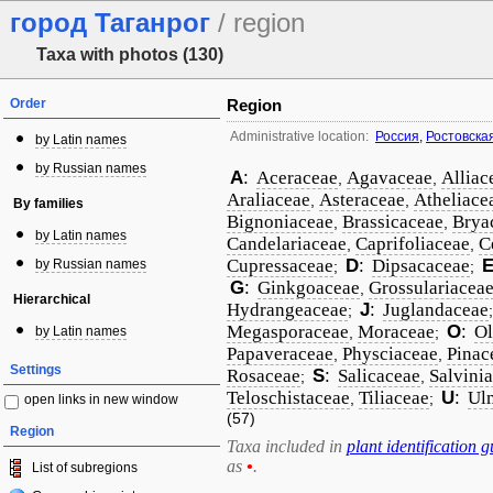
город Таганрог
/ region
Taxa with photos (130)
Order
Region
Administrative location:
Россия
,
Ростовска
by Latin names
by Russian names
A
:
Aceraceae
Agavaceae
Alliac
,
,
Araliaceae
Asteraceae
Atheliace
,
,
By families
Bignoniaceae
Brassicaceae
Brya
,
,
by Latin names
Candelariaceae
Caprifoliaceae
C
,
,
Cupressaceae
D
:
Dipsacaceae
by Russian names
;
;
G
:
Ginkgoaceae
Grossulariacea
,
Hierarchical
Hydrangeaceae
J
:
Juglandaceae
;
Megasporaceae
Moraceae
O
:
Ol
by Latin names
,
;
Papaveraceae
Physciaceae
Pinac
,
,
Settings
Rosaceae
S
:
Salicaceae
Salvini
;
,
Teloschistaceae
Tiliaceae
U
:
Ul
,
;
open links in new window
(57)
Region
Taxa included in
plant identification g
as
•
.
List of subregions