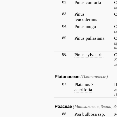
82.
Pinus contorta
С
п
83.
Pinus
С
leucodermis
84.
Pinus mugo
С
с
85.
Pinus pallasiana
С
к
ч
86.
Pinus sylvestris
С
К
м
Platanaceae
(Платановые)
87.
Platanus ×
П
acerifolia
г
П
Poaceae
(Мятликовые, Злаки, З
88.
Poa bulbosa ssp.
М