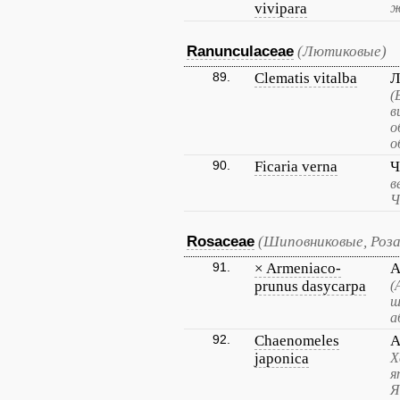
vivipara
ж
Ranunculaceae
(Лютиковые)
89.
Clematis vitalba
Л
(
в
о
о
90.
Ficaria verna
Ч
в
Ч
Rosaceae
(Шиповниковые, Роза
91.
× Armeniaco-
А
prunus dasycarpa
(
ш
а
92.
Chaenomeles
А
japonica
Х
я
Я