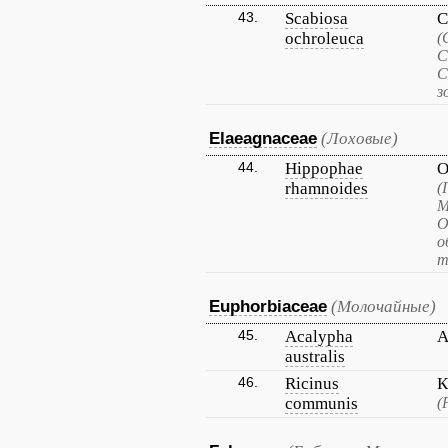
43.
Scabiosa
С
ochroleuca
(
С
С
з
Elaeagnaceae
(Лоховые)
44.
Hippophae
О
rhamnoides
(
М
О
о
т
Euphorbiaceae
(Молочайные)
45.
Acalypha
А
australis
46.
Ricinus
К
communis
(