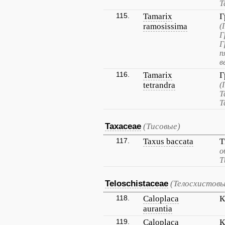
Т
115.
Tamarix
Г
ramosissima
(
Г
Г
п
в
116.
Tamarix
Г
tetrandra
(
Т
Т
Taxaceae
(Тисовые)
117.
Taxus baccata
Т
о
Т
Teloschistaceae
(Телосхистовы
118.
Caloplaca
К
aurantia
119.
Caloplaca
К