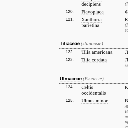
decipiens
(
120.
Flavoplaca
Ф
121.
Xanthoria
К
parietina
(
з
Tiliaceae
(Липовые)
122.
Tilia americana
Л
123.
Tilia cordata
Л
м
Ulmaceae
(Вязовые)
124.
Celtis
К
occidentalis
125.
Ulmus minor
В
л
В
л
п
г