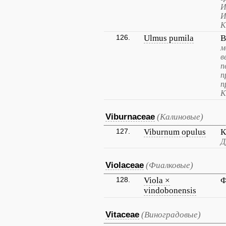
И
И
К
126.
Ulmus pumila
В
м
в
п
п
п
К
Viburnaceae
(Калиновые)
127.
Viburnum opulus
К
Д
Violaceae
(Фиалковые)
128.
Viola ×
Ф
vindobonensis
Vitaceae
(Виноградовые)