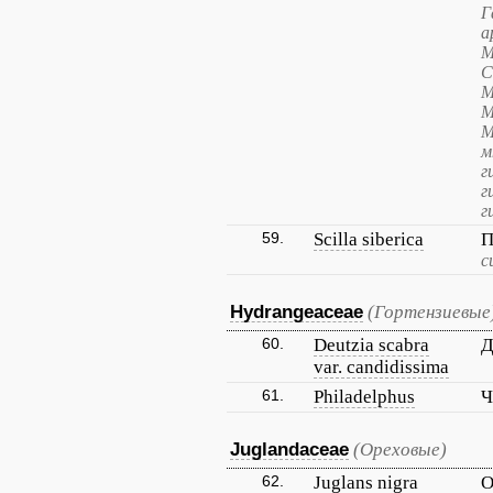
Г
а
М
С
М
М
М
м
г
г
г
59.
Scilla siberica
П
с
Hydrangeaceae
(Гортензиевые
60.
Deutzia scabra
Д
var. candidissima
61.
Philadelphus
Ч
Juglandaceae
(Ореховые)
62.
Juglans nigra
О