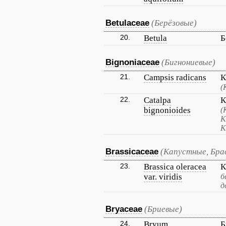
Betulaceae
(Берёзовые)
20.
Betula
Б
Bignoniaceae
(Бигнониевые)
21.
Campsis radicans
К
(
22.
Catalpa
К
bignonioides
(
К
К
Brassicaceae
(Капустные, Бра
23.
Brassica oleracea
К
var. viridis
б
д
Bryaceae
(Бриевые)
24.
Bryum
Б