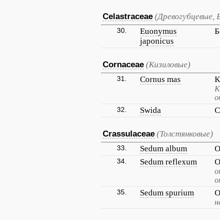
Celastraceae
(Древогубцевые, 
30.
Euonymus
Б
japonicus
Cornaceae
(Кизиловые)
31.
Cornus mas
К
К
о
32.
Swida
С
Crassulaceae
(Толстянковые)
33.
Sedum album
О
34.
Sedum reflexum
О
о
о
35.
Sedum spurium
О
н