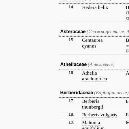
14.
Hedera helix
П
П
к
Asteraceae
(Сложноцветные, 
15.
Centaurea
В
cyanus
л
В
Atheliaceae
(Ателиевые)
16.
Athelia
А
arachnoidea
Berberidaceae
(Барбарисовые)
17.
Berberis
Б
thunbergii
18.
Berberis vulgaris
Б
19.
Mahonia
М
aquifolium