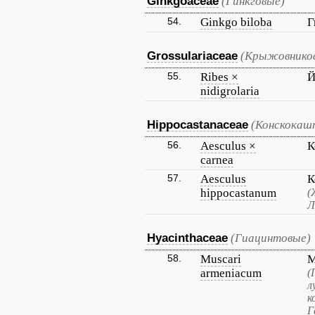
Ginkgoaceae
(Гинкговые)
54.
Ginkgo biloba
Г
Grossulariaceae
(Крыжовнико
55.
Ribes ×
Й
nidigrolaria
Hippocastanaceae
(Конскокаш
56.
Aesculus ×
К
carnea
57.
Aesculus
К
hippocastanum
(
Л
Hyacinthaceae
(Гиацинтовые)
58.
Muscari
М
armeniacum
(
л
к
Г