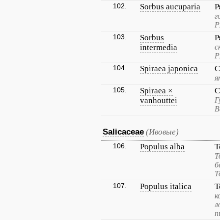
102.
Sorbus aucuparia
Р
г
Р
103.
Sorbus
Р
intermedia
с
Р
104.
Spiraea japonica
С
я
105.
Spiraea ×
С
vanhouttei
Г
В
Salicaceae
(Ивовые)
106.
Populus alba
Т
Т
б
Т
107.
Populus italica
Т
к
л
п