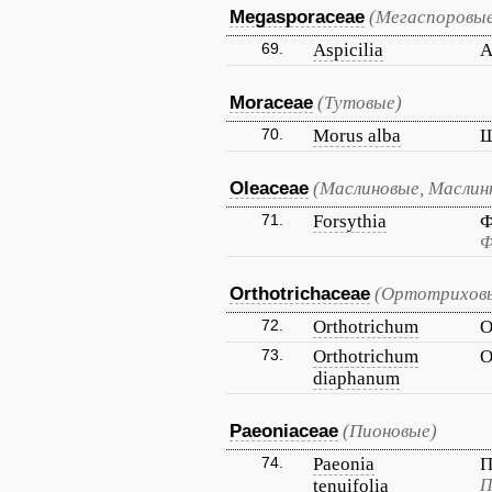
Megasporaceae
(Мегаспоровы
69.
Aspicilia
А
Moraceae
(Тутовые)
70.
Morus alba
Ш
Oleaceae
(Маслиновые, Маслин
71.
Forsythia
Ф
Ф
Orthotrichaceae
(Ортотрихов
72.
Orthotrichum
О
73.
Orthotrichum
О
diaphanum
Paeoniaceae
(Пионовые)
74.
Paeonia
П
tenuifolia
П