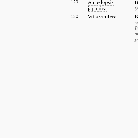
129.
Ampelopsis
В
japonica
(
130.
Vitis vinifera
В
в
В
о
у