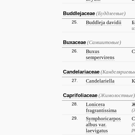
Buddlejaceae
(Буддлеевые)
25.
Buddleja davidii
Б
и
Buxaceae
(Самшитовые)
26.
Buxus
С
sempervirens
Candelariaceae
(Канделяриевы
27.
Candelariella
К
Caprifoliaceae
(Жимолостные)
28.
Lonicera
Ж
fragrantissima
(
29.
Symphoricarpos
С
albus var.
(
р
laevigatus