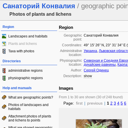
Санаторий Конвалия
/ geographic poin
Photos of plants and lichens
Region
Region
Geographic
Санаторий Конвалия
Landscapes and habitats
point:
Plants and lichens
Coordinates:
49° 15′ 26″ N, 23° 31′ 34″ E
Administrative
Украина
,
Львовская област
Taxa with photos
location:
Physiographic
Северная и Средняя Евро
Directories
location:
дунайские равнины
,
Карпа
Author:
Сергей Одинец
administrative regions
Description:
show
physiographic regions
Images
Help and manuals
From 1 to 30 are shown (30 of 248 found)
What are geographic points?
Page:
first
|
previous
|
1
2
3
4
5
6
Photos of landscapes and
habitats
Attachment photos of plants
and lichens to points
What are shared geographic