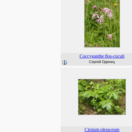
Coccyganthe
flos-cuculi
Сергей Одинец
Cirsium
oleraceum