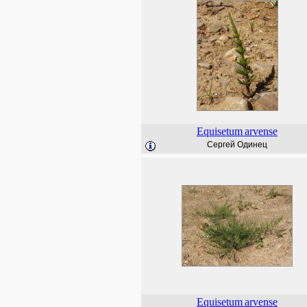
Equisetum
arvense
Сергей Одинец
Equisetum
arvense