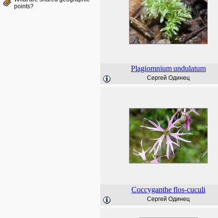
points?
Plagiomnium
undulatum
Сергей Одинец
Coccyganthe
flos-cuculi
Сергей Одинец