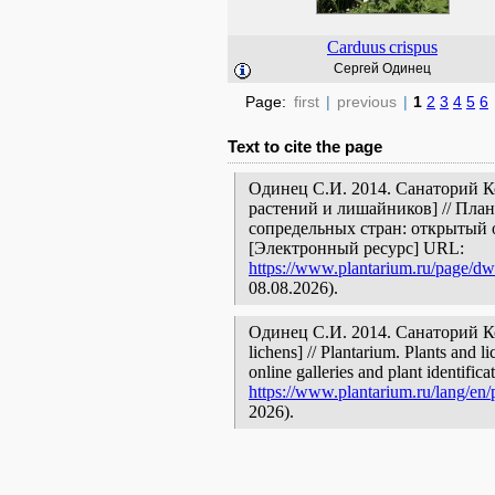
Carduus
crispus
Сергей Одинец
Page:
first
|
previous
|
1
2
3
4
5
6
Text to cite the page
Одинец С.И. 2014. Санаторий К
растений и лишайников] // Пла
сопредельных стран: открытый 
[Электронный ресурс] URL:
https://www.plantarium.ru/page/dwe
08.08.2026).
Одинец С.И. 2014. Санаторий Конв
lichens] // Plantarium. Plants and 
online galleries and plant identific
https://www.plantarium.ru/lang/en/
2026).