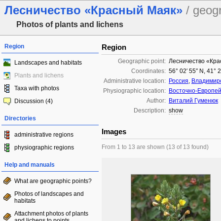
Лесничество «Красный Маяк»
/ geog
Photos of plants and lichens
Region
Region
Geographic point:
Лесничество «Кра
Landscapes and habitats
Coordinates:
56° 02′ 55″ N, 41° 
Plants and lichens
Administrative location:
Россия
,
Владимирс
Taxa with photos
Physiographic location:
Восточно-Европей
Author:
Виталий Гуменюк
Discussion (4)
Description:
show
Directories
Images
administrative regions
From 1 to 13 are shown (13 of 13 found)
physiographic regions
Help and manuals
What are geographic points?
Photos of landscapes and
habitats
Attachment photos of plants
and lichens to points