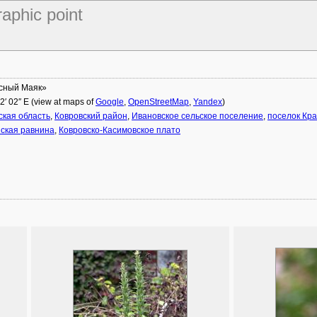
raphic point
сный Маяк»
22′ 02″ E (view at maps of
Google
,
OpenStreetMap
,
Yandex
)
кая область
,
Ковровский район
,
Ивановское сельское поселение
,
поселок Кр
ская равнина
,
Ковровско-Касимовское плато