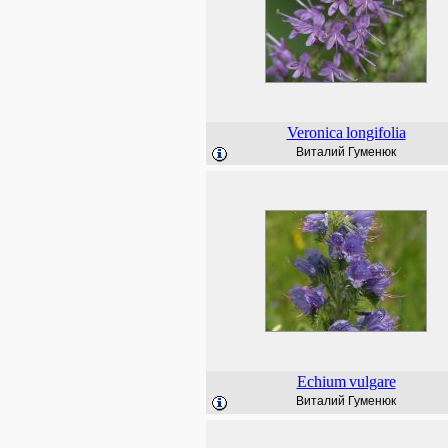
Veronica
longifolia
Виталий Гуменюк
Echium
vulgare
Виталий Гуменюк