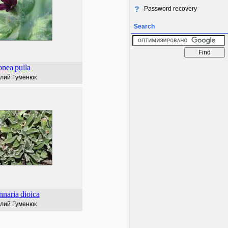
Password recovery
Search
onea
pulla
лий Гуменюк
nnaria
dioica
лий Гуменюк