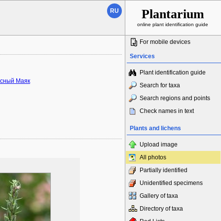
Plantarium
RU
online plant identification guide
For mobile devices
Services
Plant identification guide
асный Маяк
Search for taxa
Search regions and points
Check names in text
Plants and lichens
Upload image
All photos
Partially identified
Unidentified specimens
Gallery of taxa
Directory of taxa