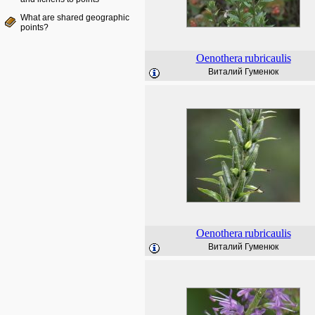
What are shared geographic
points?
Oenothera
rubricaulis
Виталий Гуменюк
Oenothera
rubricaulis
Виталий Гуменюк