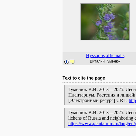
Hyssopus
officinalis
Виталий Гуменюк
Text to cite the page
Гуменюк В.И. 2013—2025. Лесни
Плантариум. Растения и лишайн
[Электронный ресурс] URL:
htt
Гуменюк В.И. 2013—2025. Лесничес
lichens of Russia and neighboring c
https://www.plantarium.ru/lang/en/