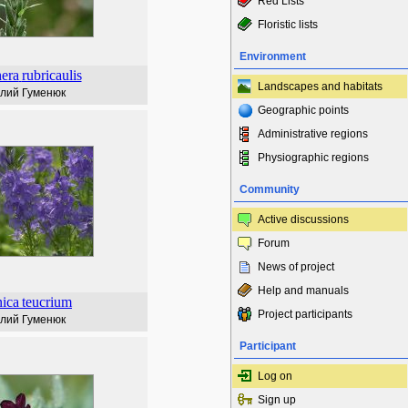
Red Lists
Floristic lists
Environment
era
rubricaulis
Landscapes and habitats
лий Гуменюк
Geographic points
Administrative regions
Physiographic regions
Community
Active discussions
Forum
News of project
Help and manuals
ica
teucrium
Project participants
лий Гуменюк
Participant
Log on
Sign up