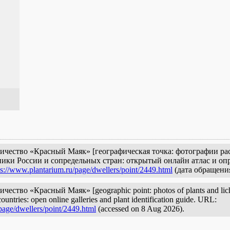
чество «Красный Маяк» [географическая точка: фотографии рас
ики России и сопредельных стран: открытый онлайн атлас и опр
ps://www.plantarium.ru/page/dwellers/point/2449.html
(дата обращения
тво «Красный Маяк» [geographic point: photos of plants and lichen
ountries: open online galleries and plant identification guide. URL:
page/dwellers/point/2449.html
(accessed on 8 Aug 2026).