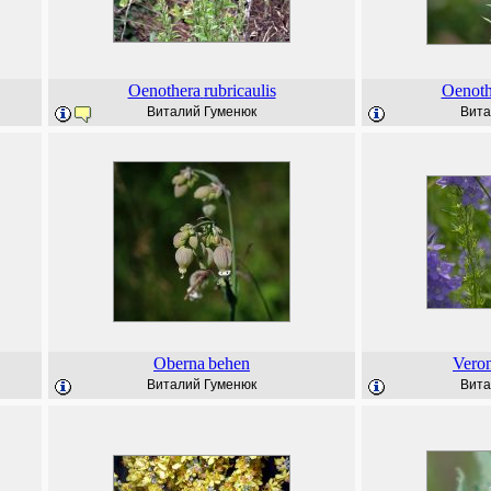
Oenothera
rubricaulis
Oenoth
Виталий Гуменюк
Вита
Oberna
behen
Veron
Виталий Гуменюк
Вита