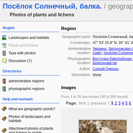
Посёлок Солнечный, балка.
/ geograp
Photos of plants and lichens
Region
Region
Geographic point:
Посёлок Солнечный, ба
Landscapes and habitats
Coordinates:
47° 53′ 25.9″ N, 35° 01′ 
Plants and lichens
Administrative
Украина
,
Запорожская 
location:
совет
,
посёлок Солнеч
Taxa with photos
Physiographic
Восточно-Европейская
Discussion (7)
location:
Березноватая
Author:
Сергей Одинец
Directories
Description:
show
administrative regions
Images
physiographic regions
From 1 to 30 are shown (30 of 395 found)
Help and manuals
Page:
first
|
previous
|
1
2
3
4
5
6
What are geographic points?
Photos of landscapes and
habitats
Attachment photos of plants
and lichens to points