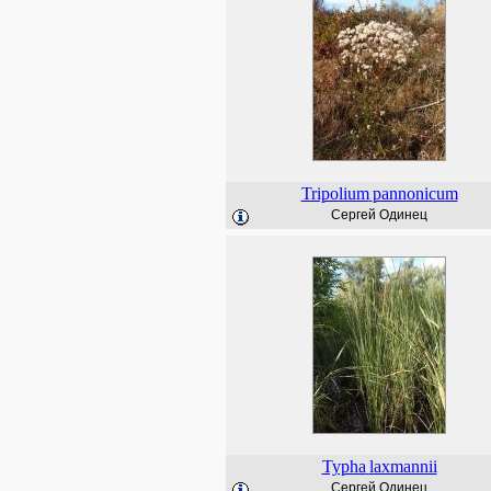
Tripolium
pannonicum
Сергей Одинец
Typha
laxmannii
Сергей Одинец