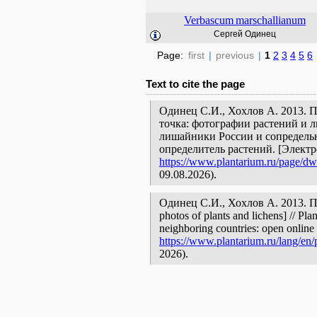
Verbascum
marschallianum
Сергей Одинец
Page:
first
|
previous
|
1
2
3
4
5
6
Text to cite the page
Одинец С.И., Хохлов А. 2013. П
точка: фотографии растений и л
лишайники России и сопредельн
определитель растений. [Элект
https://www.plantarium.ru/page/dwe
09.08.2026).
Одинец С.И., Хохлов А. 2013. По
photos of plants and lichens] // Pla
neighboring countries: open online 
https://www.plantarium.ru/lang/en/
2026).