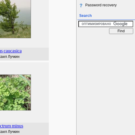
Password recovery
Search
us
caucasica
аил Лучкин
ictrum
minus
аил Лучкин