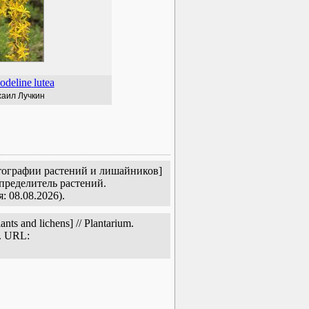
odeline
lutea
аил Лучкин
тографии растений и лишайников]
пределитель растений.
: 08.08.2026).
s and lichens] // Plantarium.
e. URL: