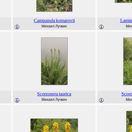
Campanula
komarovii
Lami
Михаил Лучкин
Мих
Scorzonera
taurica
Scorz
Михаил Лучкин
Мих