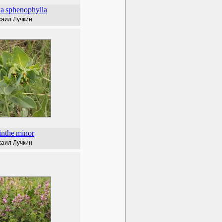
la
sphenophylla
аил Лучкин
inthe
minor
аил Лучкин