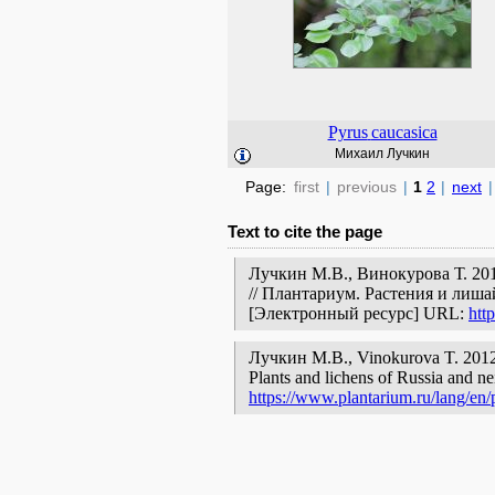
Pyrus
caucasica
Михаил Лучкин
Page:
first
|
previous
|
1
2
|
next
|
Text to cite the page
Лучкин М.В., Винокурова Т. 20
// Плантариум. Растения и лиша
[Электронный ресурс] URL:
htt
Лучкин М.В., Vinokurova T. 2012—
Plants and lichens of Russia and ne
https://www.plantarium.ru/lang/en/