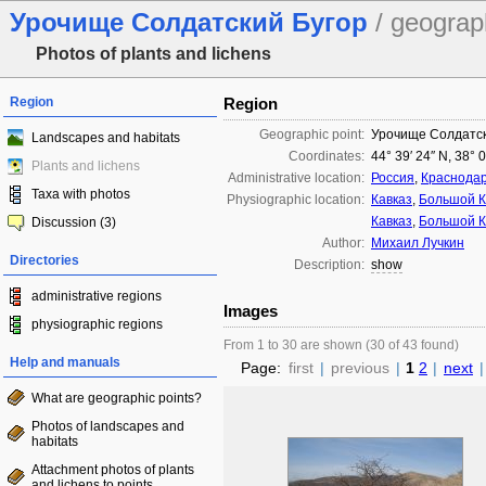
Урочище Солдатский Бугор
/ geograp
Photos of plants and lichens
Region
Region
Geographic point:
Урочище Солдатск
Landscapes and habitats
Coordinates:
44° 39′ 24″ N, 38° 
Plants and lichens
Administrative location:
Россия
,
Краснодар
Taxa with photos
Physiographic location:
Кавказ
,
Большой К
Кавказ
,
Большой К
Discussion (3)
Author:
Михаил Лучкин
Directories
Description:
show
administrative regions
Images
physiographic regions
From 1 to 30 are shown (30 of 43 found)
Help and manuals
Page:
first
|
previous
|
1
2
|
next
|
What are geographic points?
Photos of landscapes and
habitats
Attachment photos of plants
and lichens to points