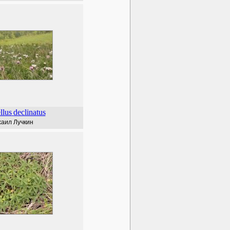
llus
declinatus
аил Лучкин