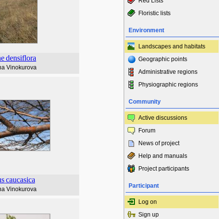
Red Lists
Floristic lists
Environment
Landscapes and habitats
ne
densiflora
Geographic points
na Vinokurova
Administrative regions
Physiographic regions
Community
Active discussions
Forum
News of project
Help and manuals
Project participants
us
caucasica
Participant
na Vinokurova
Log on
Sign up