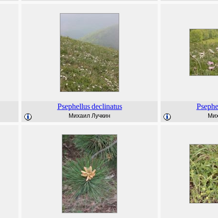
Psephellus
declinatus
Psephe
Михаил Лучкин
Мих