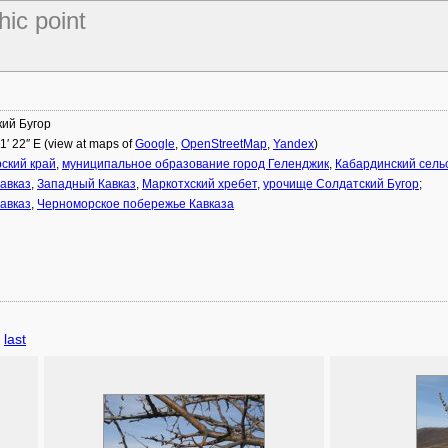
hic point
ий Бугор
01′ 22″ E (view at maps of
Google
,
OpenStreetMap
,
Yandex
)
ский край
,
муниципальное образование город Геленджик
,
Кабардинский сельс
авказ
,
Западный Кавказ
,
Маркотхский хребет
,
урочище Солдатский Бугор
;
авказ
,
Черноморское побережье Кавказа
last