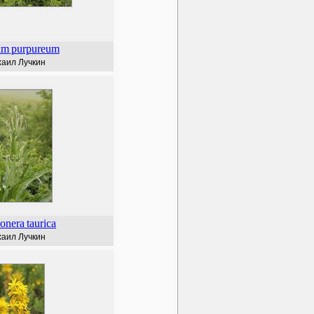
um
purpureum
аил Лучкин
onera
taurica
аил Лучкин