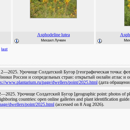
Asphodeline
lutea
Asph
Михаил Лучкин
Мих
last
12—2025. Урочище Солдатский Бугор [географическая точка: фо
йники России и сопредельных стран: открытый онлайн атлас и о
ps://www.plantarium.ru/page/dwellers/point/2025.html
(дата обращения
2025. Урочище Солдатский Бугор [geographic point: photos of plant
ighboring countries: open online galleries and plant identification guid
page/dwellers/point/2025.html
(accessed on 8 Aug 2026).