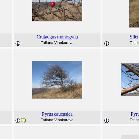
Crataegus
monogyna
Sile
Tatiana Vinokurova
Tatia
Pyrus
caucasica
Pyr
Tatiana Vinokurova
Tatia