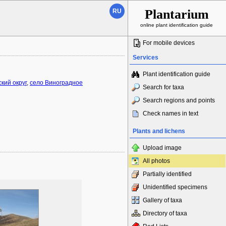
Plantarium
RU
online plant identification guide
For mobile devices
Services
Plant identification guide
кий округ
,
село Виноградное
Search for taxa
Search regions and points
Check names in text
Plants and lichens
Upload image
All photos
Partially identified
Unidentified specimens
Gallery of taxa
Directory of taxa