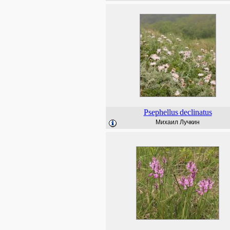
Psephellus
declinatus
Михаил Лучкин