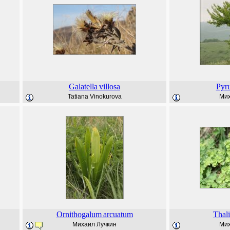
Galatella
villosa
Pyr
Tatiana Vinokurova
Мих
Ornithogalum
arcuatum
Thal
Михаил Лучкин
Мих