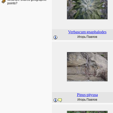
points?
Verbascum
gnaphalodes
Игорь Павлов
Pinus
pityusa
Игорь Павлов