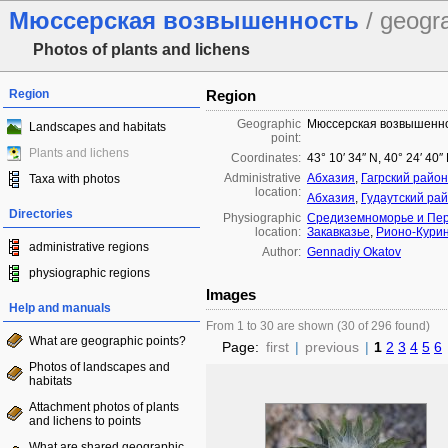
Мюссерская возвышенность
/ geogr
Photos of plants and lichens
Region
Region
Geographic
Мюссерская возвышенн
Landscapes and habitats
point:
Plants and lichens
Coordinates:
43° 10′ 34″ N, 40° 24′ 40″
Administrative
Абхазия
,
Гагрский район
Taxa with photos
location:
Абхазия
,
Гудаутский ра
Directories
Physiographic
Средиземноморье и Пер
location:
Закавказье
,
Рионо-Курин
administrative regions
Author:
Gennadiy Okatov
physiographic regions
Images
Help and manuals
From 1 to 30 are shown (30 of 296 found)
What are geographic points?
Page:
first
|
previous
|
1
2
3
4
5
6
Photos of landscapes and
habitats
Attachment photos of plants
and lichens to points
What are shared geographic