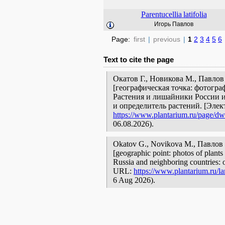
Parentucellia
latifolia
Игорь Павлов
Page:
first
|
previous
|
1
2
3
4
5
6
Text to cite the page
Окатов Г., Новикова М., Павло
[географическая точка: фотогра
Растения и лишайники России и
и определитель растений. [Эле
https://www.plantarium.ru/page/dwe
06.08.2026).
Okatov G., Novikova M., Павло
[geographic point: photos of plants 
Russia and neighboring countries: o
URL:
https://www.plantarium.ru/l
6 Aug 2026).