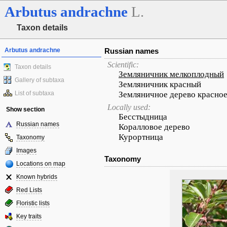
Arbutus
andrachne
L.
Taxon details
Arbutus andrachne
Russian names
Scientific:
Taxon details
Земляничник мелкоплодный
Gallery of subtaxa
Земляничник красный
List of subtaxa
Земляничное дерево красно
Locally used:
Show section
Бесстыдница
Russian names
Коралловое дерево
Курортница
Taxonomy
Images
Taxonomy
Locations on map
Known hybrids
Red Lists
Floristic lists
Key traits