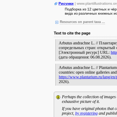
Рисунки
| www.plantillustrations.or
Подборка из 12 цветных и чё
вида из различных книжных ист
Resources on parent taxa ...
Text to cite the page
Arbutus andrachne L. // Планта
сопредельных стран: открытый 
[Электронный ресурс] URL:
htt
(дата обращения: 06.08.2026).
Arbutus andrachne L. // Plantarium
countries: open online galleries and
https://www.plantarium.ru/lang/en
2026).
Perhaps the collection of images 
exhaustive picture of it.
If you have original photos that c
project,
by registering
and publish