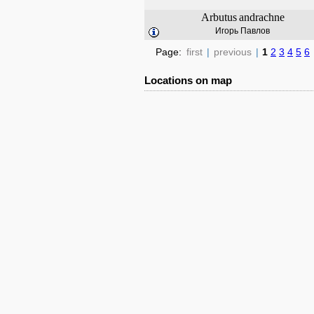
Arbutus
andrachne
Игорь Павлов
Page:
first
|
previous
|
1
2
3
4
5
6
Locations on map