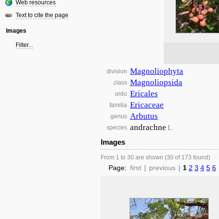
Web resources
Text to cite the page
Images
Filter...
Magnoliophyta
division
Magnoliopsida
class
Ericales
ordo
Ericaceae
familia
Arbutus
genus
andrachne
L.
species
Images
From 1 to 30 are shown (30 of 173 found)
Page:
first
|
previous
|
1
2
3
4
5
6